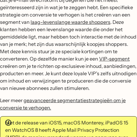
dat je e-mail terechtkomt bij degenen die het meest
geïnteresseerd zijn in wat je te zeggen hebt. Een specifieke
strategie om conversie te verhogen is het creëren van een
segment van
laag-levenslange waarde shoppers
. Deze
klanten hebben een levenslange waarde die onder het
gemiddelde ligt, maar hebben toch interactie met de inhoud
van je merk; het zijn dus waarschijnlijk koopjes shoppers.
Met deze kennis stuur je ze speciale kortingen om te
converteren. Op dezelfde manier kun je een
VIP-segment
creëren om je te richten op exclusieve inhoud, aanbiedingen,
producten en meer. Je kunt deze loyale VIP's zelfs uitnodigen
om inhoud en verwijzingen te produceren die de conversie
van nieuwe abonnees zullen stimuleren.
Leer meer
geavanceerde segmentatiestrategieën om je
conversie te verhogen.
Met de release van iOS15, macOS Monterey, iPadOS 15
en WatchOS 8 heeft Apple Mail Privacy Protection