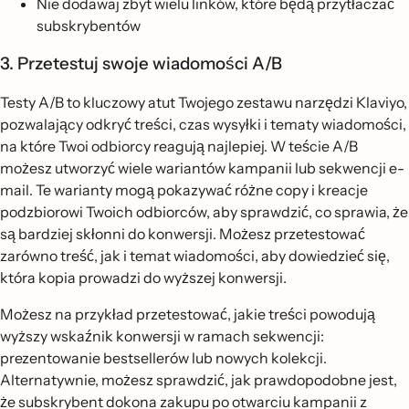
Nie dodawaj zbyt wielu linków, które będą przytłaczać
subskrybentów
3. Przetestuj swoje wiadomości A/B
Testy A/B to kluczowy atut Twojego zestawu narzędzi Klaviyo,
pozwalający odkryć treści, czas wysyłki i tematy wiadomości,
na które Twoi odbiorcy reagują najlepiej. W teście A/B
możesz utworzyć wiele wariantów kampanii lub sekwencji e-
mail. Te warianty mogą pokazywać różne copy i kreacje
podzbiorowi Twoich odbiorców, aby sprawdzić, co sprawia, że
są bardziej skłonni do konwersji. Możesz przetestować
zarówno treść, jak i temat wiadomości, aby dowiedzieć się,
która kopia prowadzi do wyższej konwersji.
Możesz na przykład przetestować, jakie treści powodują
wyższy wskaźnik konwersji w ramach sekwencji:
prezentowanie bestsellerów lub nowych kolekcji.
Alternatywnie, możesz sprawdzić, jak prawdopodobne jest,
że subskrybent dokona zakupu po otwarciu kampanii z