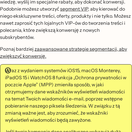
wiedzę, wyślij im specjalne rabaty, aby dokonać konwersji.
Podobnie możesz utworzyć
segment VIP
, aby kierować do
niego ekskluzywne treści, oferty, produkty i nie tylko. Możesz
nawet zaprosić tych lojalnych VIP-ów do tworzenia treści i
polecania, które zwiększą konwersję z nowych
subskrybentów.
Poznaj bardziej
zaawansowane strategie segmentacji, aby
zwiększyć konwersję.
Wraz z wydaniem systemów iOS15, macOS Monterey,
iPadOS 15 i WatchOS 8 funkcja „Ochrona prywatności w
poczcie Apple” (MPP) zmieniła sposób, w jaki
otrzymujemy dane wskaźników wyświetleń wiadomości
na temat Twoich wiadomości e-mail, poprzez wstępne
pobieranie naszego piksela śledzenia. W związku z tą
zmianą ważne jest, aby zrozumieć, że wskaźniki
wyświetleń wiadomości będą zawyżone.
Jeśli twoje kampanie dane analityczne wykazują dużą