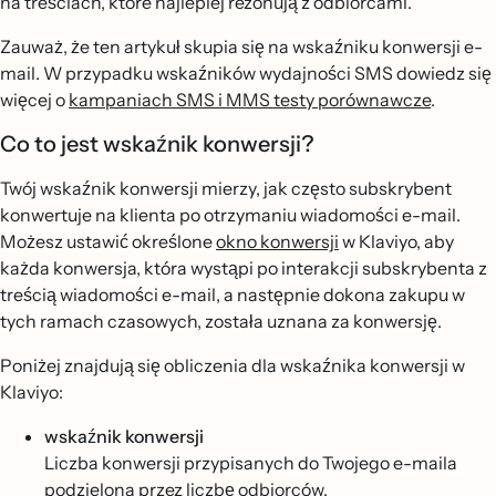
na treściach, które najlepiej rezonują z odbiorcami.
Zauważ, że ten artykuł skupia się na wskaźniku konwersji e-
mail. W przypadku wskaźników wydajności SMS dowiedz się
więcej o
kampaniach SMS i MMS testy porównawcze
.
Co to jest wskaźnik konwersji?
Twój wskaźnik konwersji mierzy, jak często subskrybent
konwertuje na klienta po otrzymaniu wiadomości e-mail.
Możesz ustawić określone
okno konwersji
w Klaviyo, aby
każda konwersja, która wystąpi po interakcji subskrybenta z
treścią wiadomości e-mail, a następnie dokona zakupu w
tych ramach czasowych, została uznana za konwersję.
Poniżej znajdują się obliczenia dla wskaźnika konwersji w
Klaviyo:
wskaźnik konwersji
Liczba konwersji przypisanych do Twojego e-maila
podzielona przez liczbę odbiorców.