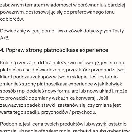
zabawnym tematem wiadomości w porównaniu z bardziej
poważnym, dostosowując się do preferowanego tonu
odbiorców.
Dowiedz się więcej porad i wskazówek dotyczących Testy
A/B
.
4. Popraw stronę płatnościkasa experience
Kolejną rzeczą, na którą należy zwrócić uwagę, jest strona
płatnościkasa doświadczenie, przez które przechodzi twój
klient podczas zakupów w twoim sklepie. Jeśli ostatnio
zmieniłeś stronę płatnościkasa experience w jakikolwiek
sposób (np. dodałeś nowy formularz lub nowy układ), może
to prowadzić do zmiany wskaźnika konwersji. Jeśli
zauważysz spadek stawki, zastanów się, czy zmiana jest
warta tego spadku przychodów / przychodu.
Podobnie, jeśli cena twoich produktów lub wysyłki ostatnio
wzrosła lub nagle oferujesz mniej zachęt dla subskrybentów,