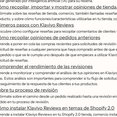
ular generado por inteligencia artificial (IA) para su reseña.
mo recopilar, importar y mostrar opiniones de tienda
fórmate sobre las reseñas de tienda, comercio, también llamadas reseñas
ducto, y sobre cómo funciones/características utilizarlas en tu tienda, 
imeros pasos con Klaviyo Reviews
scubre cómo configurar reseñas para recopilar comentarios de clientes y 
mo recopilar opiniones de pedidos anteriores
rende a poner en cola las compras recientes para solicitudes de revisión
licitud de reseñas a cualquier persona que haya comprado antes de que 
 pedido o que se le cumpla uno después de que empieces a utilizar Klaviyo 
icitud de reseñas.
mprender el rendimiento de las revisiones
rende a monitorizar y comprender el análisis de tus opiniones en Klaviyo
s. Estos análisis son importantes para comprender si tu flujo de solicitud
 seguimiento de la respuesta de tus clientes a tus productos.
bre tu proceso de revisión
fórmate sobre el camino desde un pedido realizado hasta una revisión env
dido en tu proceso de revisión.
mo instalar Klaviyo Reviews en temas de Shopify 2.0
rende a instalar Klaviyo Reviews en tu Shopify 2.0 tienda, comercio insta