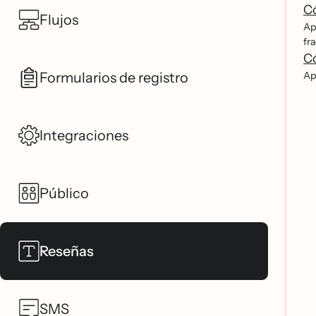
Có
Flujos
Ap
fra
Có
Formularios de registro
Ap
Integraciones
Público
Reseñas
SMS