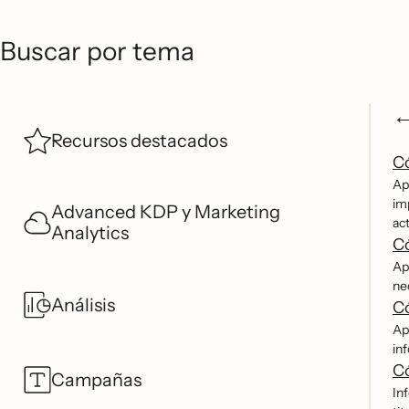
Buscar por tema
Recursos destacados
Có
Ap
imp
Advanced KDP y Marketing
ac
Analytics
C
Ap
ne
Análisis
Có
Ap
in
Có
Campañas
Inf