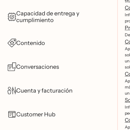
tit
Có
Capacidad de entrega y
In
cumplimiento
pro
Pr
De
Có
Contenido
Ap
so
un
Conversaciones
sol
Co
Ap
má
Cuenta y facturación
un
So
In
pe
Customer Hub
Có
Ap