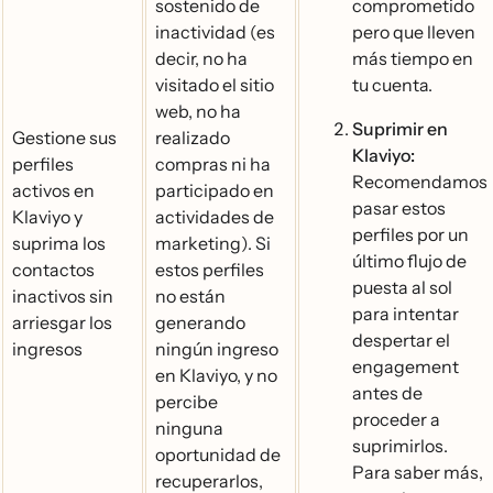
sostenido de
comprometido
inactividad (es
pero que lleven
decir, no ha
más tiempo en
visitado el sitio
tu cuenta.
web, no ha
Suprimir en
Gestione sus
realizado
Klaviyo:
perfiles
compras ni ha
Recomendamos
activos en
participado en
pasar estos
Klaviyo y
actividades de
perfiles por un
suprima los
marketing). Si
último flujo de
contactos
estos perfiles
puesta al sol
inactivos sin
no están
para intentar
arriesgar los
generando
despertar el
ingresos
ningún ingreso
engagement
en Klaviyo, y no
antes de
percibe
proceder a
ninguna
suprimirlos.
oportunidad de
Para saber más,
recuperarlos,