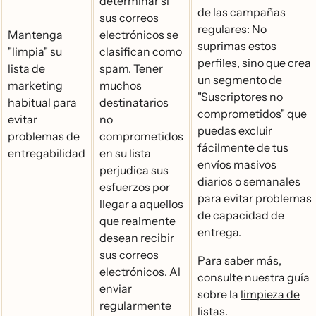
determinar si
de las campañas
sus correos
regulares: No
Mantenga
electrónicos se
suprimas estos
"limpia" su
clasifican como
perfiles, sino que crea
lista de
spam. Tener
un segmento de
marketing
muchos
"Suscriptores no
habitual para
destinatarios
comprometidos" que
evitar
no
puedas excluir
problemas de
comprometidos
fácilmente de tus
entregabilidad
en su lista
envíos masivos
perjudica sus
diarios o semanales
esfuerzos por
para evitar problemas
llegar a aquellos
de capacidad de
que realmente
entrega.
desean recibir
sus correos
Para saber más,
electrónicos. Al
consulte nuestra guía
enviar
sobre la
limpieza de
regularmente
listas
.