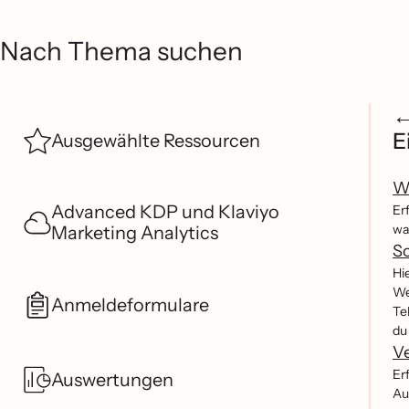
Nach Thema suchen
E
Ausgewählte Ressourcen
W
Advanced KDP und Klaviyo
Er
wa
Marketing Analytics
So
Hi
We
Anmeldeformulare
Te
du
Ve
Er
Auswertungen
Au