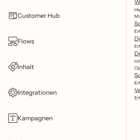
Wi
Hi
Customer Hub
Mi
So
Er
Di
Flows
Er
D
In
Inhalt
Op
So
Erf
Ve
Integrationen
Er
Kampagnen