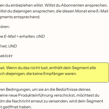
 wen du einbeziehen willst. Willst du Abonnenten ansprechen,
llst du diejenigen ansprechen, die diesen Monat eine E-Mail
Segments entsprechend.
ören:
e E-Mail > erhalten, UND
ffnet, UND
eklickt
t. Wenn du das nicht tust, enthält dein Segment alle
uch diejenigen, die keine Empfänger waren.
ren Bedingungen, um sie an die Bedürfnisse deines
ine neue Produkteinführung verschickst, möchtest du
 Um die Nachricht erneut zu versenden, wird dein Segment
t geöffnet haben.