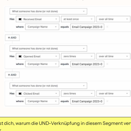
st dich, warum die UND-Verknüpfung in diesem Segment ve
.