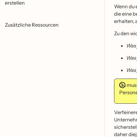
erstellen
Wenn du ei
die eine 
erhalten,
Zusätzliche Ressourcen
Zu den wi
Was 
Was 
Was 
Du muss
Persone
Verfeiner
Unternehm
sicherste
daher die