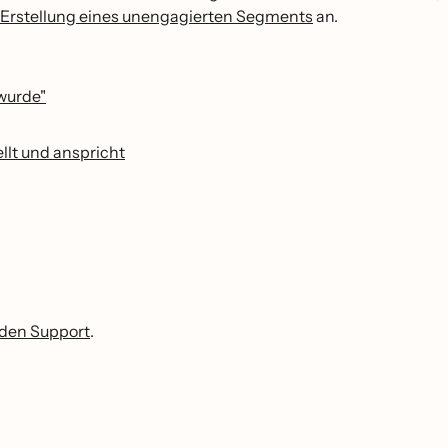
Erstellung eines unengagierten Segments
an.
 wurde"
llt und anspricht
 den Support
.