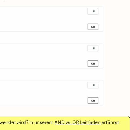
rwendet wird? In unserem
AND vs. OR Leitfaden
erfährst