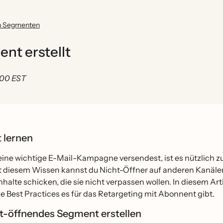
on Segmenten
nt erstellt
0:00 EST
t lernen
ne wichtige E-Mail-Kampagne versendest, ist es nützlich zu
it diesem Wissen kannst du Nicht-Öffner auf anderen Kanäle
nhalte schicken, die sie nicht verpassen wollen. In diesem Arti
 Best Practices es für das Retargeting mit Abonnent gibt.
ht-öffnendes Segment erstellen