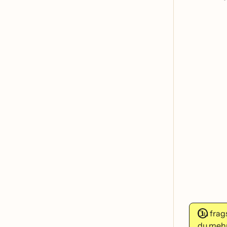
Du frag
du mehr