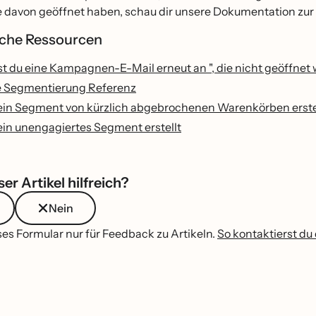
e davon geöffnet haben, schau dir unsere Dokumentation zur
liche Ressourcen
t du eine Kampagnen-E-Mail erneut an ", die nicht geöffnet
e Segmentierung Referenz
in Segment von kürzlich abgebrochenen Warenkörben erste
in unengagiertes Segment erstellt
er Artikel hilfreich?
Nein
es Formular nur für Feedback zu Artikeln.
So kontaktierst du