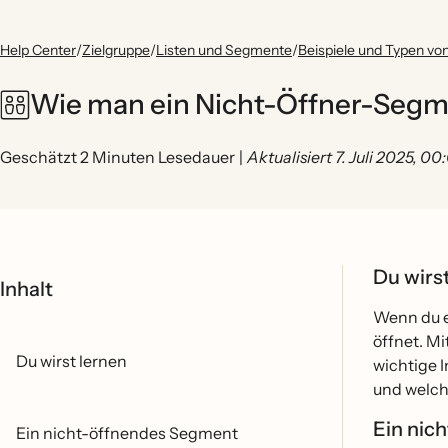
Help Center
/
Zielgruppe
/
Listen und Segmente
/
Beispiele und Typen v
Wie man ein Nicht-Öffner-Segme
Geschätzt 2 Minuten Lesedauer
|
Aktualisiert 7. Juli 2025, 0
Du wirs
Inhalt
Wenn du ei
öffnet. M
Du wirst lernen
wichtige I
und welche
Ein nic
Ein nicht-öffnendes Segment