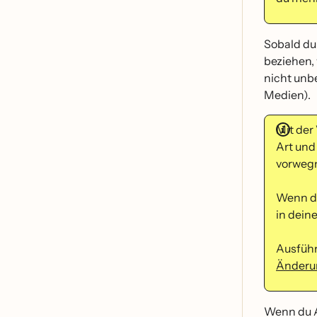
Sobald du 
beziehen,
nicht unb
Medien).
Mit der
Art und
vorwegn
Wenn de
in dein
Ausfüh
Änderu
Wenn du Ab