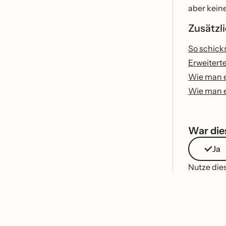
aber kein
Zusätz
So schicks
Erweitert
Wie man e
Wie man e
War dies
Ja
Nutze dies