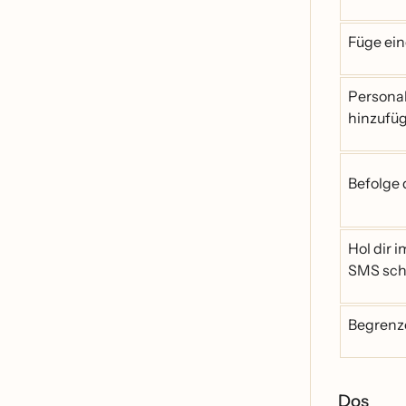
Füge ein
Personal
hinzufü
Befolge 
Hol dir 
SMS sch
Begrenze
Dos