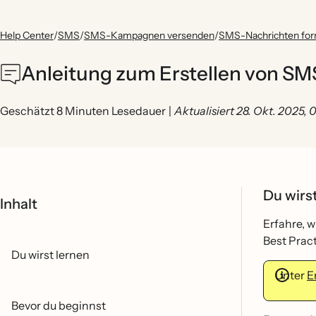
Help Center
/
SMS
/
SMS-Kampagnen versenden
/
SMS-Nachrichten for
Anleitung zum Erstellen von S
Geschätzt 8 Minuten Lesedauer
|
Aktualisiert 28. Okt. 2025,
Du wirs
Inhalt
Erfahre, w
Best Pract
Du wirst lernen
Unter
E
Bevor du beginnst