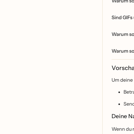
Warum sol
Sind GIFs
Warum sol
Warum sol
Vorscha
Um deine 
Betr
Send
Deine Na
Wenn du m