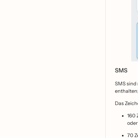
SMS
SMS sind 
enthalten
Das Zeiche
160 
oder
70 Z