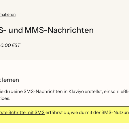
matieren
MS- und MMS-Nachrichten
 00:00 EST
t lernen
ie du deine SMS-Nachrichten in Klaviyo erstellst, einschlie
ices.
rste Schritte mit SMS
erfährst du, wie du mit der SMS-Nutzu