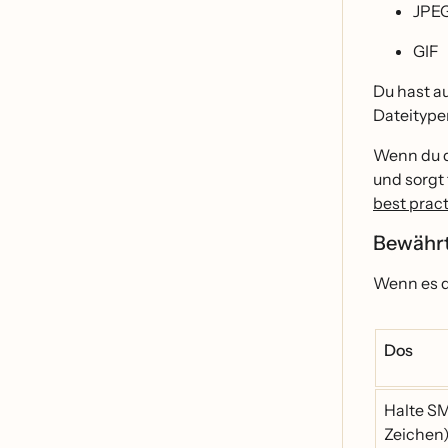
JPE
GIF
Du hast a
Dateitypen
Wenn du d
und sorgt 
best prac
Bewähr
Wenn es da
Dos
Halte SM
Zeichen