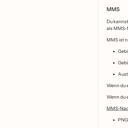
MMS
Du kannst
als MMS-
MMS ist nu
Geb
Gebu
Aust
Wenn du ei
Wenn du ei
MMS-Nac
PNG