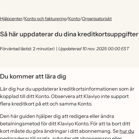
Hjälpcenter
/
Konto och fakturering
/
Konto
/
Organisatoriskt
Så här uppdaterar du dina kreditkortsuppgifter
Förväntad lästid: 2 minut(er)
|
Uppdaterad 10 nov. 2025 00:00 EST
Du kommer att lära dig
Lär dig hur du uppdaterar kreditkortsinformationen som är
kopplad till ditt Konto. Observera att Klaviyo inte support
flera kreditkort på ett och samma Konto.
Den här guiden hjälper dig att redigera eller ändra
betalningsmetod för ditt Klaviyo Konto. För att ta bort ditt
kort måste du göra ändringar i ditt abonnemang. Se
hur du
nedgraderar till gratis, avbryter ett abonnemang eller