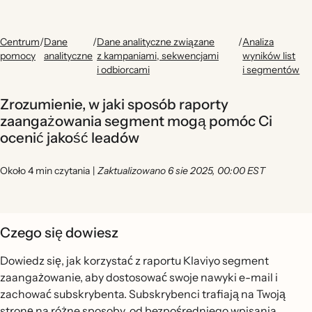
Centrum
/
Dane
/
Dane analityczne związane
/
Analiza
pomocy
analityczne
z kampaniami, sekwencjami
wyników list
i odbiorcami
i segmentów
Zrozumienie, w jaki sposób raporty
zaangażowania segment mogą pomóc Ci
ocenić jakość leadów
Około 4 min czytania
|
Zaktualizowano 6 sie 2025, 00:00 EST
Czego się dowiesz
Dowiedz się, jak korzystać z raportu Klaviyo segment
zaangażowanie, aby dostosować swoje nawyki e-mail i
zachować subskrybenta. Subskrybenci trafiają na Twoją
stronę na różne sposoby, od bezpośredniego wpisania