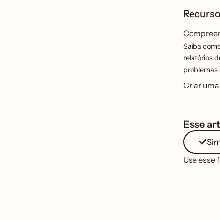
Recurso
Compreens
Saiba como 
relatórios
problemas 
Criar uma 
Esse art
Si
Use esse 