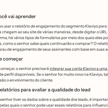
ocê vai aprender
 usar o relatório de engajamento do segmento Klaviyo para aj
 chegam ao seu site de várias maneiras, desde digitar o URL d
a, há vários tipos de formulários por meio dos quais eles
s, como o senhor sabe quais continuarão a comprar? O relat
grau de engajamento de seus assinantes com base em suas açõ
e começar
omeçar, o senhor precisará
integrar sua conta Klaviyo a uma 
e perfil disponíveis. Se o senhor for muito novo na Klaviyo, t
ão o envolvimento do cliente.
elatórios para avaliar a qualidade do lead
enhor tiver os dados sobre a qualidade dos leads, é importan
elas quais o senhor pode usar esses relatórios para influe