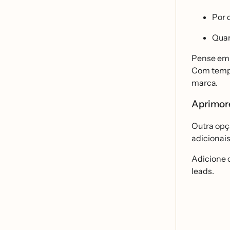
Por 
Quan
Pense em c
Com tempo 
marca.
Aprimor
Outra opç
adicionai
Adicione c
leads.