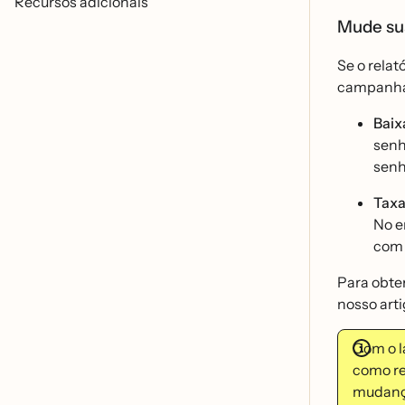
Recursos adicionais
Mude sua
Se o relat
campanha 
Baix
senh
senh
Taxa
No e
com 
Para obter
nosso art
Com o l
como re
mudanç