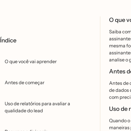
O que v
Saiba como
assinantes
Índice
mesma form
assinante
analise o 
O que você vai aprender
Antes d
Antes de começar
Antes de c
de dados d
com precis
Uso de relatórios para avaliar a
Uso de r
qualidade do lead
Quando o s
maneiras p