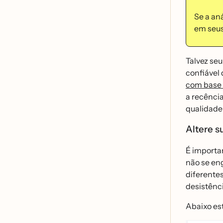
Se a an
em seu
Talvez seu
confiável
com base n
a recênci
qualidade
Altere s
É import
não se en
diferentes
desistên
Abaixo es