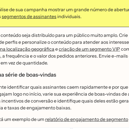
álise de sua campanha mostrar um grande número de abertur
s
segmentos de assinantes
individuais.
 conteúdo seja distribuído para um público muito amplo. C
 de perfis e personalize o conteúdo para atender aos interes
a localização geográfica
e
criação de um segmento VIP
com 
a, a frequência e o valor dos pedidos anteriores. Envie e-mai
 em vez de quantidade.
ua série de boas-vindas
ante identificar quais assinantes caem rapidamente e por que
gajam logo no início, varie sua experiência de boas-vindas d
 incentivos de conversão e identifique quais deles estão g
cia e taxas de engajamento baixas.
tá um exemplo de um
relatório de engajamento de segmento