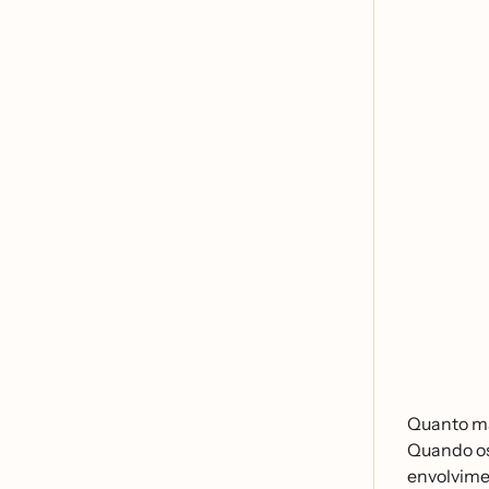
Quanto mai
Quando os
envolvime