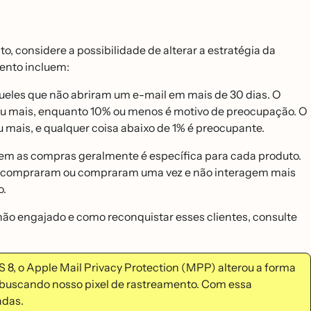
, considere a possibilidade de alterar a estratégia da
mento incluem:
queles que não abriram um e-mail em mais de 30 dias. O
 mais, enquanto 10% ou menos é motivo de preocupação. O
mais, e qualquer coisa abaixo de 1% é preocupante.
uem as compras geralmente é específica para cada produto.
ca compraram ou compraram uma vez e não interagem mais
o.
não engajado e como reconquistar esses clientes, consulte
, o Apple Mail Privacy Protection (MPP) alterou a forma
-buscando nosso pixel de rastreamento. Com essa
adas.