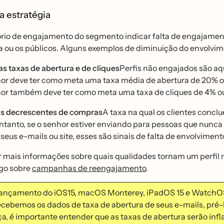
 estratégia
ório de engajamento do segmento indicar falta de engajamento
ou os públicos. Alguns exemplos de diminuição do envolvi
as taxas de abertura e de cliques
Perfis não engajados são a
or deve ter como meta uma taxa média de abertura de 20% ou
or também deve ter como meta uma taxa de cliques de 4% ou 
s decrescentes de compras
A taxa na qual os clientes concl
ntanto, se o senhor estiver enviando para pessoas que nun
seus e-mails ou site, esses são sinais de falta de envolviment
 mais informações sobre quais qualidades tornam um perfil 
igo sobre
campanhas de reengajamento
.
ançamento do iOS15, macOS Monterey, iPadOS 15 e WatchOS 8
cebemos os dados de taxa de abertura de seus e-mails, pré
a, é importante entender que as taxas de abertura serão infl