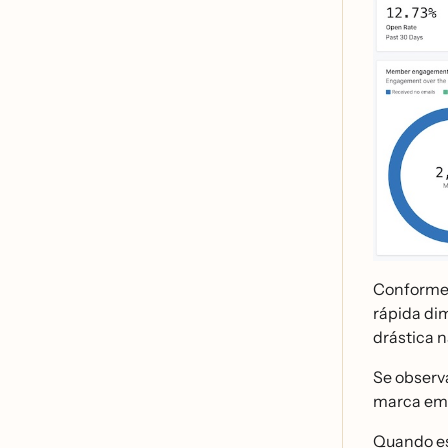
Conforme m
rápida d
drástica 
Se observa
marca em u
Quando est