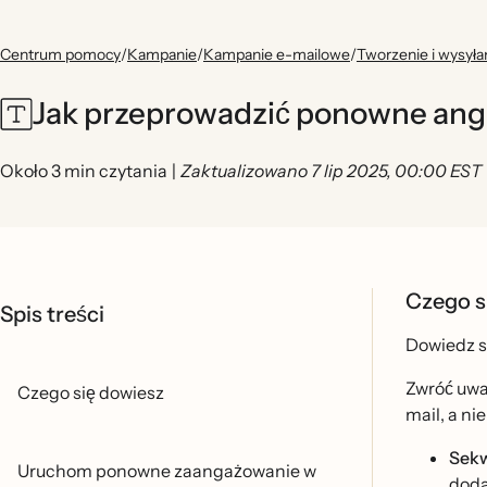
Centrum pomocy
/
Kampanie
/
Kampanie e-mailowe
/
Tworzenie i wysyła
Jak przeprowadzić ponowne an
Około 3 min czytania
|
Zaktualizowano 7 lip 2025, 00:00 EST
Czego s
Spis treści
Dowiedz si
Zwróć uw
Czego się dowiesz
mail, a ni
Sek
Uruchom ponowne zaangażowanie w
doda