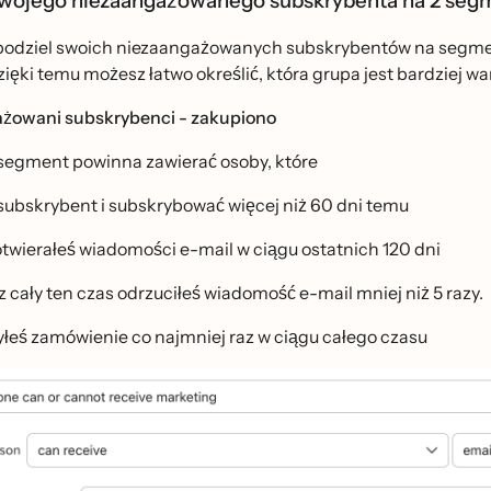
 twojego niezaangażowanego subskrybenta na 2 se
odziel swoich niezaangażowanych subskrybentów na segmenty:
ięki temu możesz łatwo określić, która grupa jest bardziej w
żowani subskrybenci - zakupiono
segment powinna zawierać osoby, które
subskrybent i subskrybować więcej niż 60 dni temu
otwierałeś wiadomości e-mail w ciągu ostatnich 120 dni
 cały ten czas odrzuciłeś wiadomość e-mail mniej niż 5 razy.
̇yłeś zamówienie co najmniej raz w ciągu całego czasu