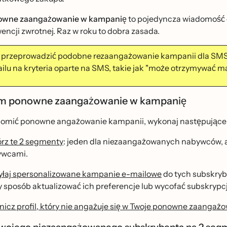
wne zaangażowanie w kampanię
to pojedyncza wiadomość e
encji zwrotnej. Raz w roku to dobra zasada.
 przeprowadzić podobne rezaangażowanie kampanii dla SMS 
ilu na kryteria oparte na SMS, takie jak "może otrzymywać ma
 ponowne zaangażowanie w kampanię
omić ponowne angażowanie kampanii, wykonaj następujące 
́rz te 2 segmenty
: jeden dla niezaangażowanych nabywców, a
ywcami.
łaj spersonalizowane kampanie e-mailowe
do tych subskrybe
y sposób aktualizować ich preferencje lub wycofać subskrypcj
nicz profil, który nie angażuje się w Twoje ponowne zaangaz