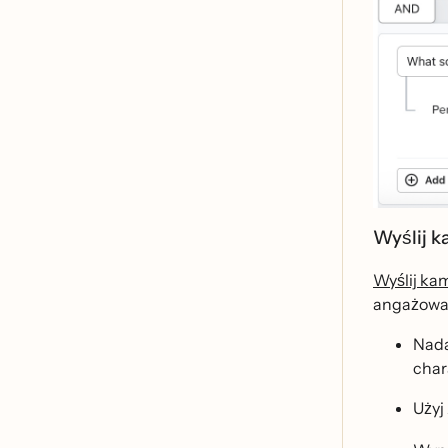
Wyślij 
Wyślij ka
angażowa
Nada
char
Uży