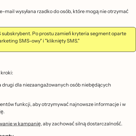
-mail wysyłana rzadko do osób, które mogą nie otrzymać
subskrybent. Po prostu zamień kryteria segment oparte
rketing SMS-owy" i "kliknięty SMS."
kroki:
 drugi dla niezaangażowanych osób niebędących
ntów funkcji, aby otrzymywać najnowsze informacje i w
ę.
̇owanie w kampanię
, aby zachować silną dostarczalność.