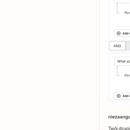
niezaanga
Twój drug