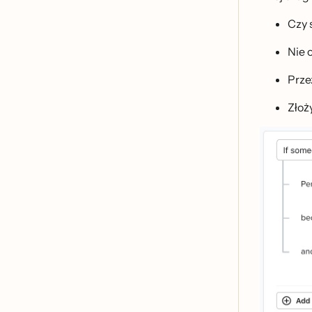
Czy 
Nie 
Przez
Złoż