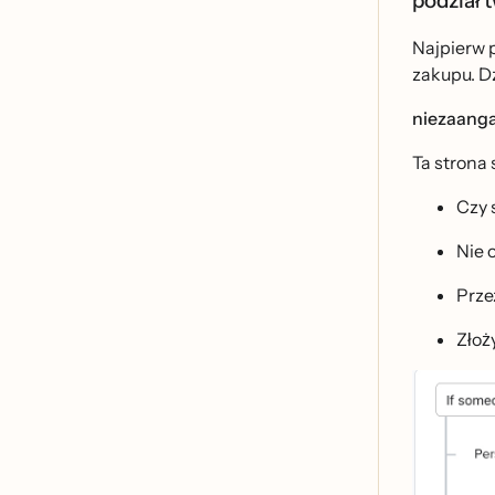
podział
Najpierw p
zakupu. Dz
niezaanga
Ta strona 
Czy 
Nie 
Przez
Złoz