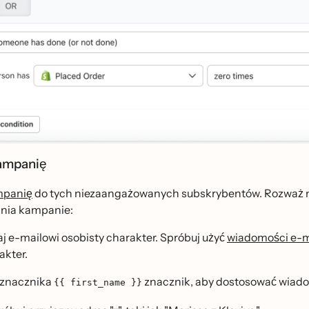
kampanię
mpanię
do tych niezaangażowanych subskrybentów. Rozważ n
nia kampanie:
j e-mailowi osobisty charakter. Spróbuj użyć
wiadomości e-ma
akter.
j znacznika
znacznik, aby dostosować wiadom
{{ first_name }}