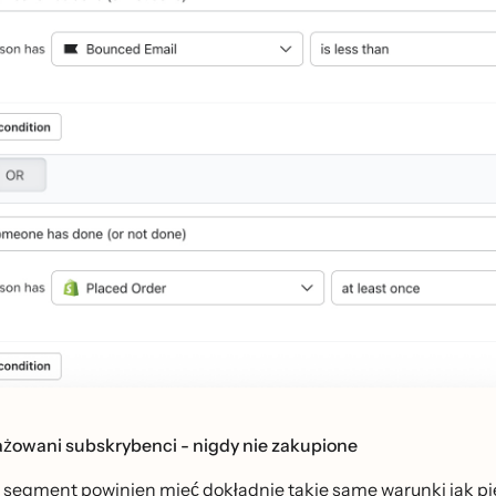
żowani subskrybenci - nigdy nie zakupione
i segment powinien mieć dokładnie takie same warunki jak pierw