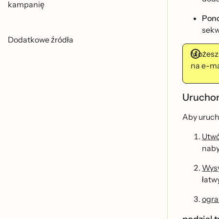
kampanię
Pono
sekw
Dodatkowe źródła
Możesz
na e-ma
Uruchom
Aby uruch
Utwo
nab
Wysy
łatw
ogra