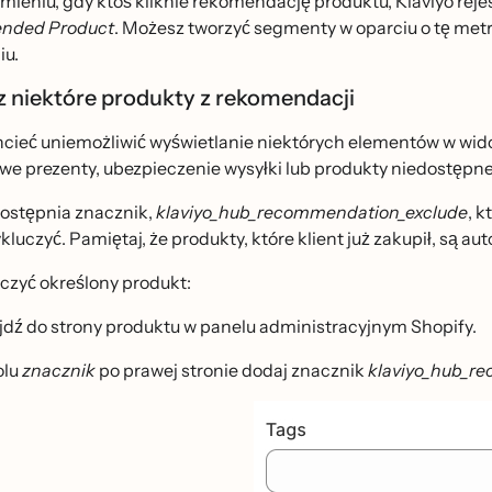
ieniu, gdy ktoś kliknie rekomendację produktu, Klaviyo reje
nded Product
. Możesz tworzyć segmenty w oparciu o tę me
iu.
 niektóre produkty z rekomendacji
cieć uniemożliwić wyświetlanie niektórych elementów w wi
we prezenty, ubezpieczenie wysyłki lub produkty niedostępn
ostępnia znacznik,
klaviyo_hub_recommendation_exclude
, k
luczyć. Pamiętaj, że produkty, które klient już zakupił, sa
zyć określony produkt:
jdź do strony produktu w panelu administracyjnym Shopify.
olu
znacznik
po prawej stronie dodaj znacznik
klaviyo_hub_r