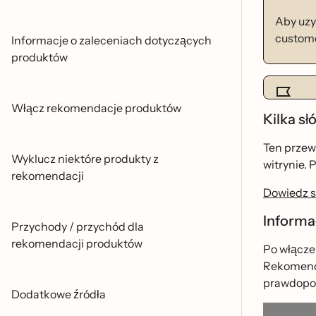
Aby uzy
custom
Informacje o zaleceniach dotyczących
produktów
Włącz rekomendacje produktów
Kilka sł
Ten przewo
Wyklucz niektóre produkty z
witrynie. 
rekomendacji
Dowiedz si
Informa
Przychody / przychód dla
rekomendacji produktów
Po włącze
Rekomendac
prawdopod
Dodatkowe źródła