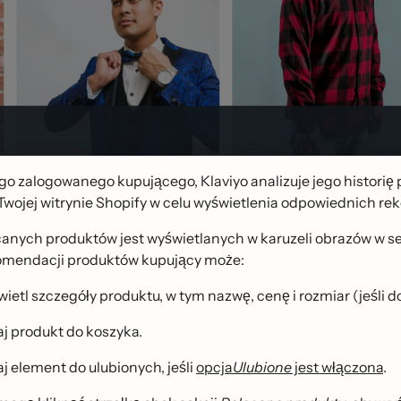
go zalogowanego kupującego, Klaviyo analizuje jego historię p
Twojej witrynie Shopify w celu wyświetlenia odpowiednich re
anych produktów jest wyświetlanych w karuzeli obrazów w s
omendacji produktów kupujący może:
ietl szczegóły produktu, w tym nazwę, cenę i rozmiar (jeśli d
j produkt do koszyka.
j element do ulubionych, jeśli
opcja
Ulubione
jest włączona
.