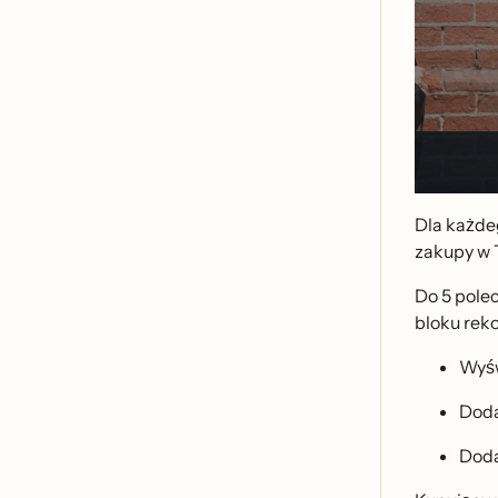
Dla każde
zakupy w 
Do 5 polec
bloku rek
Wyśw
Doda
Doda