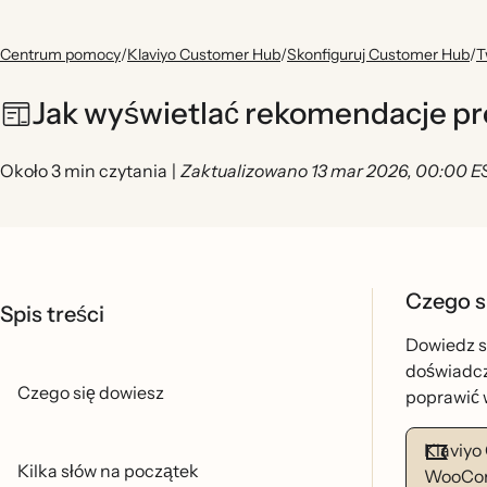
Centrum pomocy
/
Klaviyo Customer Hub
/
Skonfiguruj Customer Hub
/
T
Jak wyświetlać rekomendacje p
Około 3 min czytania
|
Zaktualizowano 13 mar 2026, 00:00 E
Czego s
Spis treści
Dowiedz si
doświadcz
Czego się dowiesz
poprawić w
Klaviyo
Kilka słów na początek
WooComm