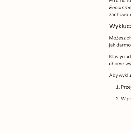
Po uruchom
Recomme
zachowan
Wyklucz
Możesz ch
jak darmo
Klaviyo ud
chcesz wyk
Aby wykluc
Prze
W p