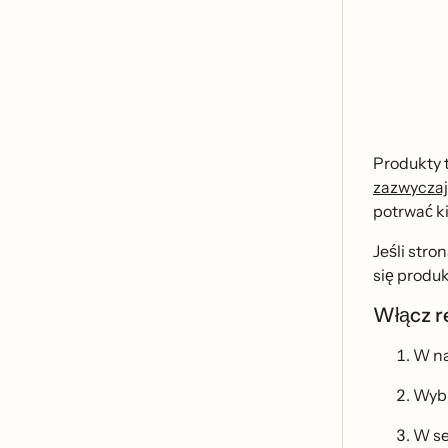
Produkty t
zazwyczaj
potrwać ki
Jeśli str
się produ
Włącz 
W na
Wyb
W se