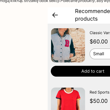
mogą kliknąć strzałkę obok sekcji
Polecane produkty
, aby wys