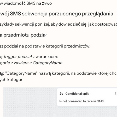
w wiadomość SMS na żywo.
swój SMS sekwencja porzuconego przeglądania
ykłady sekwencji poniżej, aby dowiedzieć się, jak dostosowac
a przedmiotu podział
esz podział na podstawie kategorii przedmiotów:
aj
Trigger podział
z warunkiem:
gorie > zawiera > CategoryName
.
ąp "CategoryName" nazwą kategorii, na podstawie której chce
nych kategorii.