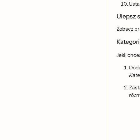
Usta
Ulepsz 
Zobacz prz
Kategori
Jeśli chc
Dod
Kate
Zast
róż