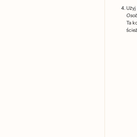
Uży
Osob
Ta k
ście