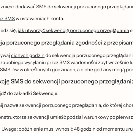
zniesz dodawać SMS do sekwencji porzuconego przeglądani
cz SMS
w ustawieniach konta.
edz się,
jak utworzyć sekwencję porzuconego przeglądania
s
a porzuconego przeglądania zgodności z przepisa
̇ywaj
cichych godzin
do sekwencja porzuconego przeglądania 
 zapobiega wysyłaniu przez SMS wiadomości zbyt wcześnie lub z
SMS-ów w określonych godzinach, a ciche godziny mogą pomó
kcję SMS do sekwencji porzuconego przeglądan
jdź do zakładki
Sekwencje
.
nij nazwę sekwencji porzuconego przeglądania, do której chce
nstruktorze sekwencji umieść podział warunkowy po pierws
Uwaga: opóźnienie musi wynosić 48 godzin od momentu ur