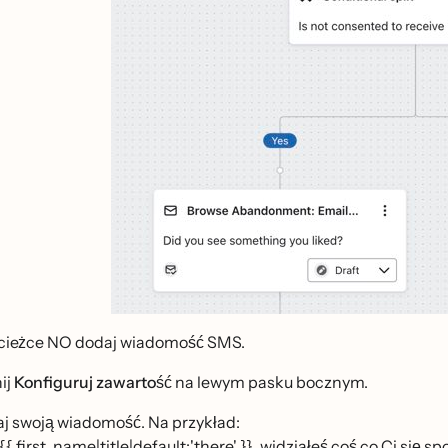
́cieżce NO dodaj wiadomość SMS.
ij
Konfiguruj zawartość
na lewym pasku bocznym.
j swoją wiadomość. Na przykład:
{{ first_name|title|default:'there' }}, widziałeś coś co Ci się