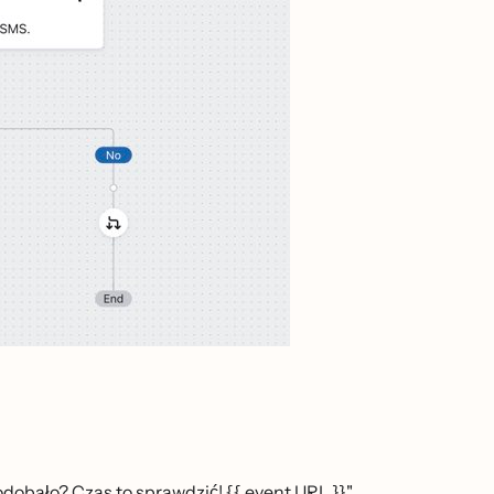
 spodobało? Czas to sprawdzić! {{ event.URL }}"