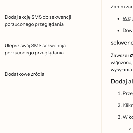
Zanim zac
Dodaj akcję SMS do sekwencji
Włą
porzuconego przeglądania
Dowi
sekwencj
Ulepsz swój SMS sekwencja
porzuconego przeglądania
Zawsze uz
włączona,
wysyłania 
Dodatkowe źródła
Dodaj a
Prze
Klik
W ko