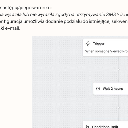
j następującego warunku:
a wyraziła lub nie wyraziła zgody na otrzymywanie SMS > is n
onfiguracja umożliwia dodanie podziału do istniejącej sekwe
żki e-mail.