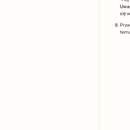
Uwa
się 
Prze
temu