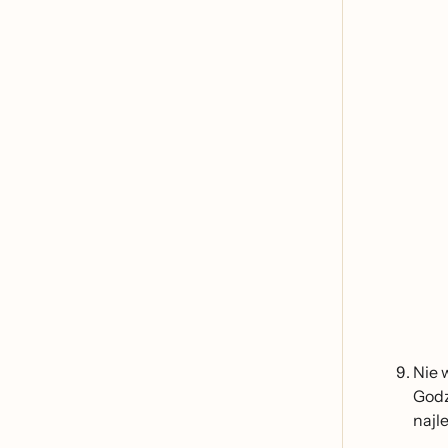
Nie 
Godz
najle