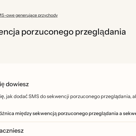
S-owe generujące przychody
encja porzuconego przeglądania
ię dowiesz
ę, jak dodać SMS do sekwencji porzuconego przeglądania, ab
 różnica między sekwencją porzuconego przeglądania a s
aczniesz