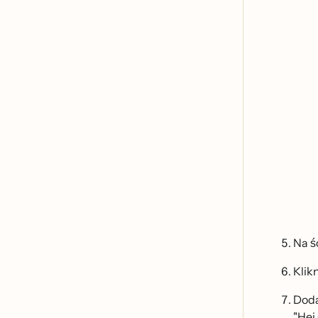
Na s
Klikn
Doda
"Hej 