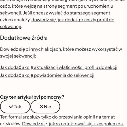
osób, które wejdą na stronę segment po uruchomieniu
sekwencji. Jeśli chcesz wysłać do starszego segment
członkanależy,
dowiedz się, jak dodać przeszły profil do
sekwencji
.
Dodatkowe źródła
Dowiedz się o innych akcjach, które możesz wykorzystać w
swojej sekwencji:
Jak dodać akcję aktualizacji właściwości profilu do sekcji
Jak dodać akcję powiadomienia do sekwencji
Czy ten artykuł był pomocny?
Tak
Nie
Ten formularz służy tylko do przesyłania opinii na temat
artykułów.
Dowiedz się, jak skontaktować się z zespołem ds.