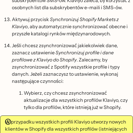
subskrybentów SMS-ów. Klaviyo zaleca, by korzystać z
osobnych list dla subskrybentów e-maili i SMS-ów.
Aktywuj przycisk
Synchronizuj Shopify Markets z
Klaviyo
, aby automatycznie synchronizować obecne i
przyszłe katalogi rynków międzynarodowych.
Jeśli chcesz zsynchronizować jakiekolwiek dane,
zaznacz ustawienie
Synchronizuj profile i dane
profilowe z Klaviyo do Shopify
. Zalecamy, by
zsynchronizować z Spotify wszystkie profile i typy
danych. Jeżeli zaznaczysz to ustawienie, wykonaj
następujące czynności:
Wybierz, czy chcesz zsynchronizować
aktualizacje dla wszystkich profilów Klaviyo, czy
tylko dla profilów, które istnieją już w Shopify.
W przypadku wszystkich profili Klaviyo utworzy nowych
klientów w Shopify dla wszystkich profilów (istniejących