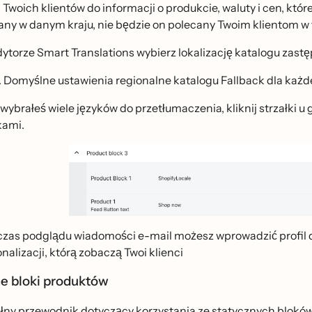
raj Twoich klientów do informacji o produkcie, waluty i cen, któ
ny w danym kraju, nie będzie on polecany Twoim klientom w 
ytorze Smart Translations wybierz lokalizację katalogu zastęp
Domyślne ustawienia regionalne katalogu Fallback dla każd
i wybrałeś wiele języków do przetłumaczenia, kliknij strzałki u go
kami.
zas podglądu wiadomości e-mail możesz wprowadzić profil 
nalizacji, którą zobaczą Twoi klienci
e bloki produktów
łny przewodnik
dotyczący korzystania ze statycznych blokó