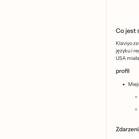
Co jest
Klaviyo zs
języku i 
USA miałab
profil
Miej
Zdarzen