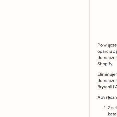
Po włącze
oparciu o 
tłumaczeni
Shopify.
Eliminuje 
tłumaczeni
Brytanii i 
Aby ręczn
Z se
kata