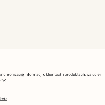
ynchronizację informacji o klientach i produktach, walucie i
viyo.
kets
.