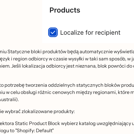
niu Statyczne bloki produktów będą automatycznie wyświetla
język i region odbiorcy w czasie wysyłki w taki sam sposób, w
em. Jeśli lokalizacja odbiorcy jest nieznana, blok powróci
to potrzebę tworzenia oddzielnych statycznych bloków produ
u w celu obsługi różnic cenowych między regionami, które ma
Australii).
ie wybrać zlokalizowane produkty:
lektora Static Product Block wybierz katalog uwzględniając
logu to "Shopify: Default"