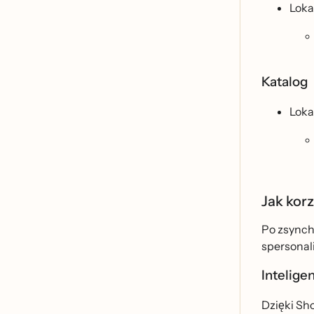
Loka
Katalog
Loka
Jak korz
Po zsynch
spersonali
Intelige
Dzięki S