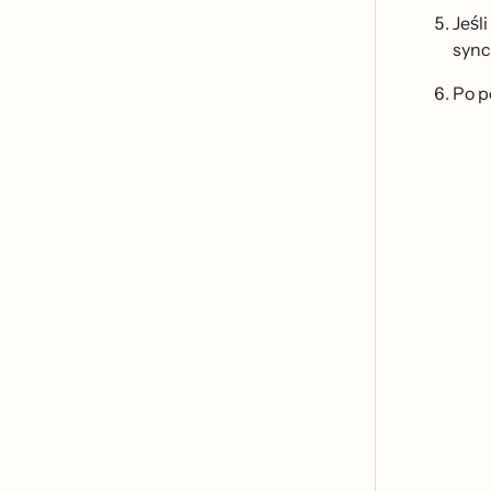
Jeś
sync
Po p