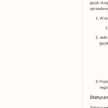
język i k
sprzedawa
W ed
Jeśl
języ
Podc
regio
Statyczn
Zobacz
pe