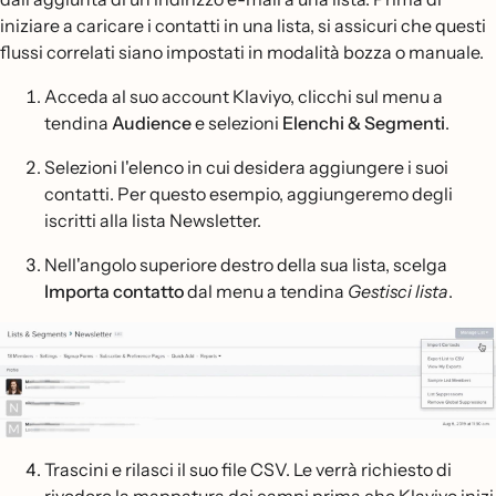
iniziare a caricare i contatti in una lista, si assicuri che questi
flussi correlati siano impostati in modalità bozza o manuale.
Acceda al suo account Klaviyo, clicchi sul menu a
tendina
Audience
e selezioni
Elenchi & Segmenti
.
Selezioni l'elenco in cui desidera aggiungere i suoi
contatti. Per questo esempio, aggiungeremo degli
iscritti alla lista Newsletter.
Nell'angolo superiore destro della sua lista, scelga
Importa contatto
dal menu a tendina
Gestisci lista
.
Trascini e rilasci il suo file CSV. Le verrà richiesto di
rivedere la mappatura dei campi prima che Klaviyo inizi