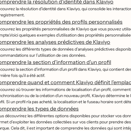
mprendre la résolution d'identité dans Klaviyo
couvrez la résolution d'identité dans Klaviyo, qui consolide les interacti
registrement.
mprendre les propriétés des profils personnalisés
́couvrez les propriétés personnalisées de Klaviyo que vous pouvez utili
mpte.Voici quelques exemples d'utilisation des propriétés personnalisée
mprendre les analyses prédictives de Klaviyo
couvrez les différents types de données d’analyses prédictives disponib
commandations sur l’utilisation de ces données.
mprendre la section d'information d'un profil
couvrez la section d'information d'un profil dans Klaviyo, qui contient des
nière fois qu'il a été actif.
mprendre quand et comment Klaviyo définit l'emplac
couvrez où trouver les informations de localisation d'un profil, comment el
chronisation ou de la création d'un nouveau profil, Klaviyo détermine le 
fil. Si un profil n'a pas acheté, la localisation et le fuseau horaire sont dé
omprendre les types de données
us découvrirez les différentes options disponibles pour stocker vos donne
rmet d’exploiter les données collectées sur vos clients pour prendre de
rque. Cela dit, il est important de comprendre les données qui sont intég