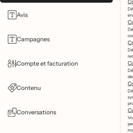
Co
Dé
Avis
en
Co
De
co
Campagnes
Co
Dé
re
Compte et facturation
Co
Dé
der
Co
Contenu
Dé
syn
pro
C
Conversations
Vo
pe
ma