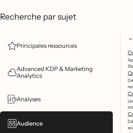
Recherche par sujet
Principales ressources
C
Ap
SM
Advanced KDP & Marketing
Qu
Analytics
De
re
Co
Analyses
Les
in
Co
De
Audience
ava