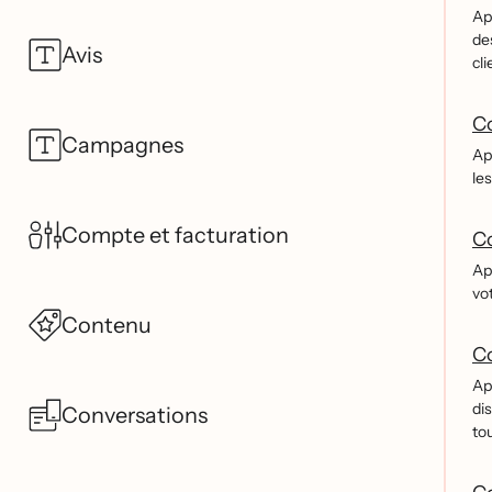
App
de
Avis
cli
Co
Campagnes
Ap
le
Compte et facturation
Co
App
vo
Contenu
Co
App
dis
Conversations
tou