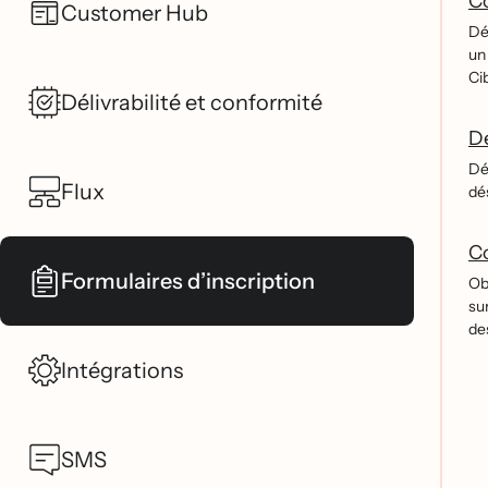
Co
Customer Hub
De
un 
Ci
Délivrabilité et conformité
D
De
Flux
de
Co
Formulaires d’inscription
Ob
su
de
Intégrations
SMS