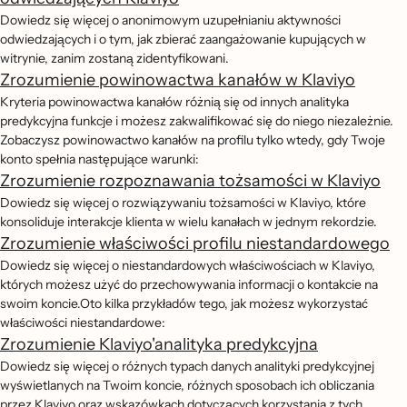
Dowiedz się więcej o anonimowym uzupełnianiu aktywności
odwiedzających i o tym, jak zbierać zaangażowanie kupujących w
witrynie, zanim zostaną zidentyfikowani.
Zrozumienie powinowactwa kanałów w Klaviyo
Kryteria powinowactwa kanałów różnią się od innych analityka
predykcyjna funkcje i możesz zakwalifikować się do niego niezależnie.
Zobaczysz powinowactwo kanałów na profilu tylko wtedy, gdy Twoje
konto spełnia następujące warunki:
Zrozumienie rozpoznawania tożsamości w Klaviyo
Dowiedz się więcej o rozwiązywaniu tożsamości w Klaviyo, które
konsoliduje interakcje klienta w wielu kanałach w jednym rekordzie.
Zrozumienie właściwości profilu niestandardowego
Dowiedz się więcej o niestandardowych właściwościach w Klaviyo,
których możesz użyć do przechowywania informacji o kontakcie na
swoim koncie.Oto kilka przykładów tego, jak możesz wykorzystać
właściwości niestandardowe:
Zrozumienie Klaviyo'analityka predykcyjna
Dowiedz się więcej o różnych typach danych analityki predykcyjnej
wyświetlanych na Twoim koncie, różnych sposobach ich obliczania
przez Klaviyo oraz wskazówkach dotyczących korzystania z tych