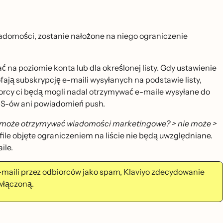
adomości, zostanie nałożone na niego ograniczenie
́ na poziomie konta lub dla określonej listy. Gdy ustawienie
ają subskrypcję e-maili wysyłanych na podstawie listy,
biorcy ci będą mogli nadal otrzymywać e-maile wysyłane do
S-ów ani powiadomień push.
może otrzymywać wiadomości marketingowe? > nie może >
file objęte ograniczeniem na liście nie będą uwzględniane.
ile.
e-maili przez odbiorców jako spam, Klaviyo zdecydowanie
łączoną.