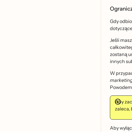
Ogranicz
Gdy odbior
dotyczące
Jeśli mas
całkowiteg
zostaną u
innych su
W przypad
marketing 
Powodem je
Aby zac
zaleca,
Aby wyłąc