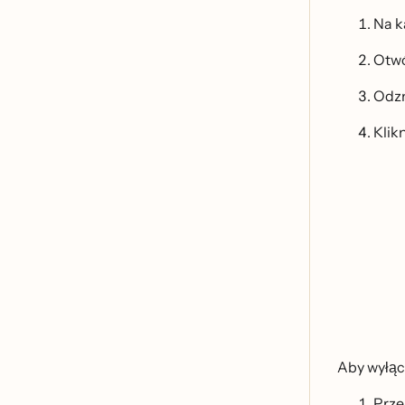
Na k
Otwó
Odzn
Klikn
Aby wyłąc
Prze