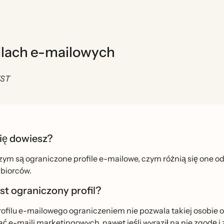
filach e-mailowych
EST
ię dowiesz?
ym są ograniczone profile e-mailowe, czym różnią się one o
biorców.
st ograniczony profil?
rofilu e-mailowego ograniczeniem nie pozwala takiej osobie o
́ e-maili marketingowych, nawet jeśli wyraził na nie zgodę i 