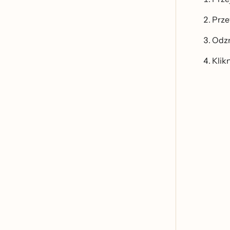
Prze
Odzna
Klikn