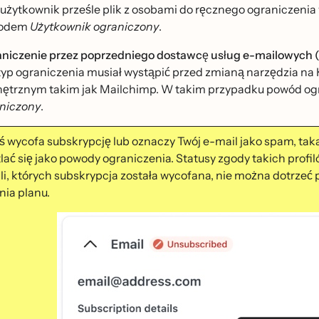
i użytkownik prześle plik z osobami do ręcznego ograniczenia w
odem
Użytkownik ograniczony
.
niczenie przez poprzedniego dostawcę usług e-mailowych 
typ ograniczenia musiał wystąpić przed zmianą narzędzia na
ętrznym takim jak Mailchimp. W takim przypadku powód og
niczony
.
́ wycofa subskrypcję lub oznaczy Twój e-mail jako spam, taka o
tlać się jako powody ograniczenia. Statusy zgody takich prof
li, których subskrypcja została wycofana, nie można dotrzeć 
nia planu.