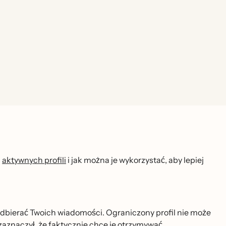
d
aktywnych profili
i jak można je wykorzystać, aby lepiej
dbierać Twoich wiadomości. Ograniczony profil nie może
zaznaczył, że faktycznie chce je otrzymywać.