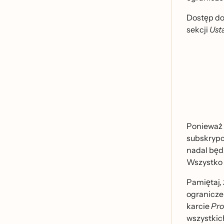
Dostęp do
sekcji
Ust
Ponieważ 
subskrypcj
nadal będ
Wszystko t
Pamiętaj,
ograniczeni
karcie
Pro
wszystkich