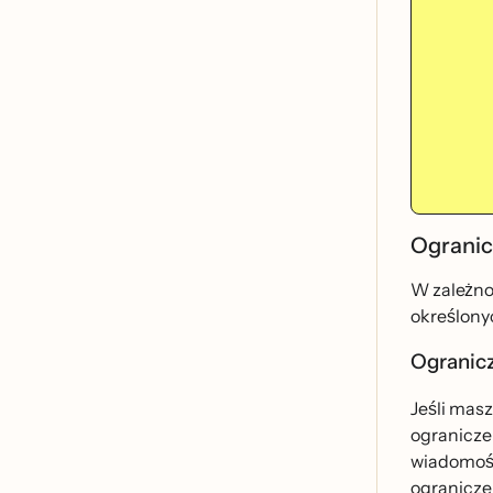
Ogranicz
W zależno
określony
Ogranicz
Jeśli masz
ogranicze
wiadomośc
ograniczen