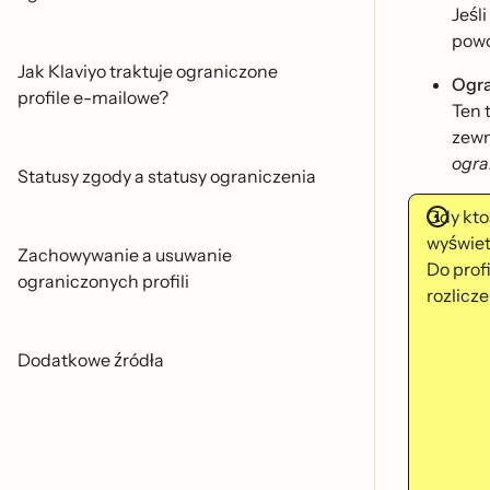
Jeśl
pow
Jak Klaviyo traktuje ograniczone
Ogra
profile e-mailowe?
Ten 
zewn
ogra
Statusy zgody a statusy ograniczenia
Gdy ktos
wyświe
Zachowywanie a usuwanie
Do profi
ograniczonych profili
rozlicze
Dodatkowe źródła