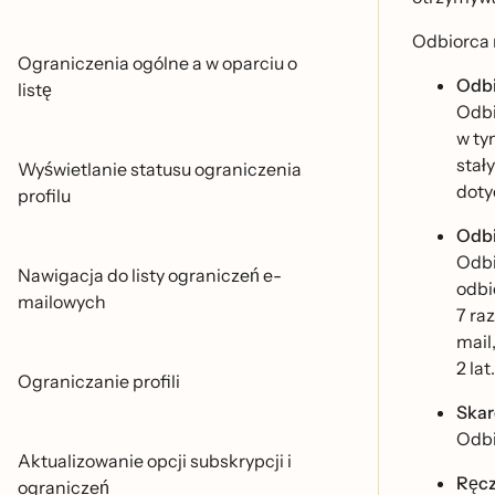
Odbiorca m
Ograniczenia ogólne a w oparciu o
Odbi
listę
Odbi
w ty
stał
Wyświetlanie statusu ograniczenia
doty
profilu
Odbic
Odbi
Nawigacja do listy ograniczeń e-
odbi
mailowych
7 ra
mail,
2 lat.
Ograniczanie profili
Skar
Odbi
Aktualizowanie opcji subskrypcji i
Ręc
ograniczeń