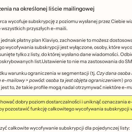
enia na określonej liście mailingowej
ca wycofuje subskrypcję z poziomu wysłanej przez Ciebie wi
 wszystkich przyszłych e-maili.
z jednak płatny plan Klaviyo, zachowanie to możesz dostosowac
o wycofywania subskrypcji jest wyłączone, osoby, które wycof
sunięte tylko z listy, do której wysłano dane wiadomości. Od
bskrybowanych list.Ustawienie to nie ma zastosowania do SM
ku warunku ograniczenia w segmentacji (tj.
Czy dana osoba 
e-mailowy > powód: osoba ta jest objęta ograniczeniem
) pro
st to, że takie profile mogą nadal otrzymywać niektóre e-ma
hować dobry poziom dostarczalności i uniknąć oznaczania 
 by pozostawić funkcję całkowitego wycofywania subskrypcji w
zyć całkowite wycofywanie subskrypcji dla pojedynczej listy: