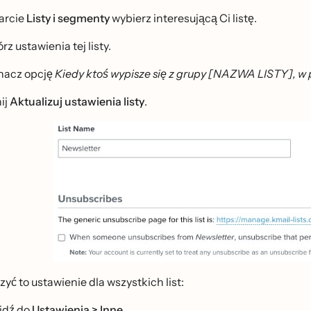
arcie
Listy i segmenty
wybierz interesującą Ci listę.
rz ustawienia tej listy.
acz opcję
Kiedy ktoś wypisze się z grupy [NAZWA LISTY], w pr
ij
Aktualizuj ustawienia listy
.
zyć to ustawienie dla wszystkich list:
jdź do
Ustawienia > Inne
.