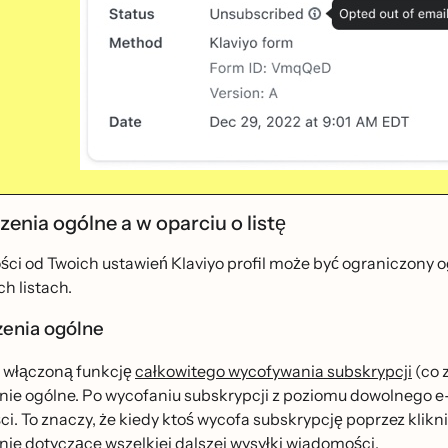
enia ogólne a w oparciu o listę
ści od Twoich ustawień Klaviyo profil może być ograniczony og
ch listach.
enia ogólne
 włączoną funkcję
całkowitego wycofywania subskrypcji
(co 
nie ogólne. Po wycofaniu subskrypcji z poziomu dowolnego e-
i. To znaczy, że kiedy ktoś wycofa subskrypcję poprzez klikn
ie dotyczące wszelkiej dalszej wysyłki wiadomości.