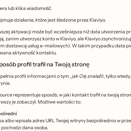
era lub klika wiadomość.
muje działanie, które jest śledzone przez Klaviyo.
szej aktywacji może być wcześniejsza niż data utworzenia profi
ą, zanim utworzysz konto w Klaviyo, ale Klaviyo zsynchronizuj
m dostawcą usług e-mailowych). W takim przypadku data pier
wana aktywność kontaktu.
posób profil trafił na Twoją stronę
pełnia profil informacjami o tym
, jak Cię znaleźli
, tylko wtedy
rynie.
ource
reprezentuje sposób, w jaki kontakt trafił na twoją stro
rwszy je zobaczył. Możliwe wartości to:
ośredni
a albo wpisała adres URL Twojej witryny bezpośrednio w przeg
d pochodzi dana osoba.