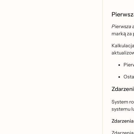
Pierwsz
Pierwsza a
marką za
Kalkulacja
aktualizow
Pier
Osta
Zdarzen
System roz
systemu l
Zdarzenia
Zdarzenia 