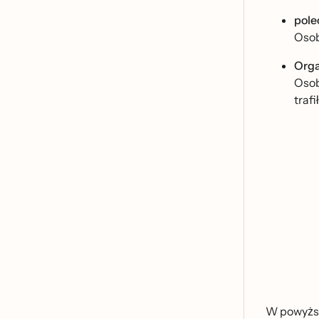
pole
Osoba
Orga
Osoba
traf
W powyższ