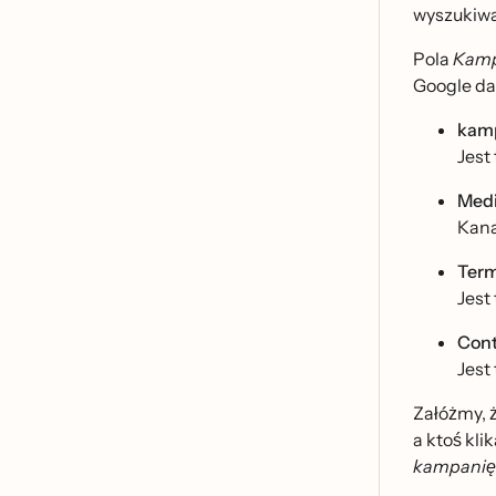
wyszukiwa
Pola
Kamp
Google dan
kam
Jest
Med
Kanał
Term
Jest
Cont
Jest
Załóżmy,
a ktoś kl
kampanię