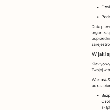
Otwi
Podej
Data pierw
organizacj
poprzedni
zarejestro
W jaki s
Klaviyo wy
Twojej wit
Wartość
S
po raz pie
Bezp
Osob
ską