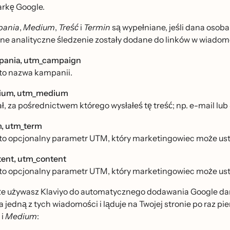
rkę Google.
ania
,
Medium
,
Treść
i
Termin
są wypełniane, jeśli dana osoba 
e analityczne śledzenie zostały dodane do linków w wiadomo
pania, utm_campaign
 to nazwa kampanii.
ium, utm_medium
, za pośrednictwem którego wysłałeś tę treść; np. e-mail lu
, utm_term
 to opcjonalny parametr UTM, który marketingowiec może usta
ent, utm_content
 to opcjonalny parametr UTM, który marketingowiec może ustaw
 że używasz Klaviyo do automatycznego dodawania Google dan
ika jedną z tych wiadomości i ląduje na Twojej stronie po raz p
i
Medium
: