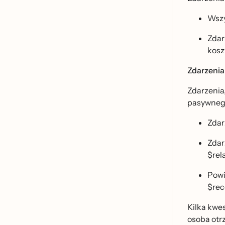
Wszy
Zdar
kosz
Zdarzenia
Zdarzenia,
pasywnego
Zdar
Zdar
$rel
Powi
$rec
Kilka kwes
osoba otrz