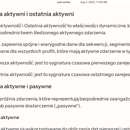
a aktywni i ostatnia aktywni
ktywność
i
Ostatnia aktywność
to właściwości dynamiczne, kt
 pośrednictwem śledzonego aktywnego zdarzenia.
 zapewnia spójne i wiarygodne dane dla sekwencji, segmentów
ane dla wszystkich profili, które mają aktywne zdarzenie w
wsza aktywność: jest to sygnatura czasowa pierwszego zarej
tnia aktywność: jest to sygnatura czasowa ostatniego zarej
ia aktywne i pasywne
różnia zdarzenia, które reprezentują bezpośrednie zaangażo
ub pasywne dostarczenie („pasywne“).
 aktywne
aktywne są wykorzystywane do obliczania dat pierwszej i ostat