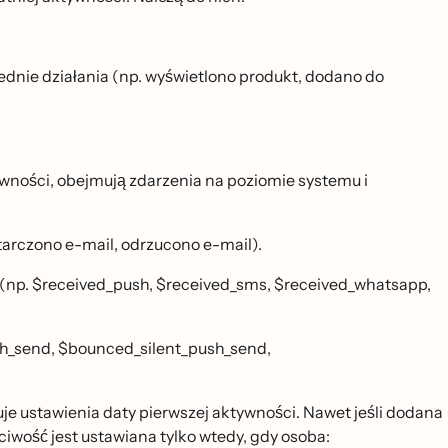
rednie działania (np. wyświetlono produkt, dodano do
ktywności, obejmują zdarzenia na poziomie systemu i
tarczono e-mail, odrzucono e-mail).
 (np. $received_push, $received_sms, $received_whatsapp,
h_send, $bounced_silent_push_send,
uje ustawienia daty pierwszej aktywności. Nawet jeśli dodana
ciwość jest ustawiana tylko wtedy, gdy osoba: