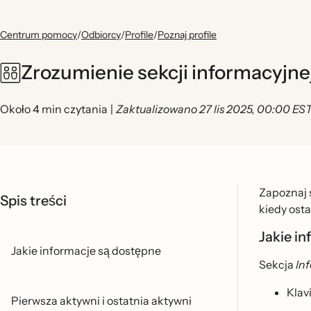
Centrum pomocy
/
Odbiorcy
/
Profile
/
Poznaj profile
Zrozumienie sekcji informacyjnej
Około 4 min czytania
|
Zaktualizowano 27 lis 2025, 00:00 ES
Zapoznaj si
Spis treści
kiedy osta
Jakie in
Jakie informacje są dostępne
Sekcja
In
Klav
Pierwsza aktywni i ostatnia aktywni