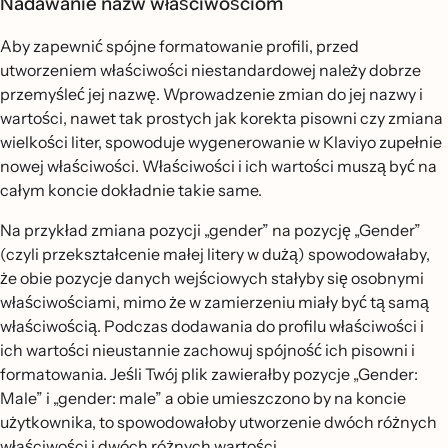
Nadawanie nazw właściwościom
Aby zapewnić spójne formatowanie profili, przed
utworzeniem właściwości niestandardowej należy dobrze
przemyśleć jej nazwę. Wprowadzenie zmian do jej nazwy i
wartości, nawet tak prostych jak korekta pisowni czy zmiana
wielkości liter, spowoduje wygenerowanie w Klaviyo zupełnie
nowej właściwości. Właściwości i ich wartości muszą być na
całym koncie dokładnie takie same.
Na przykład zmiana pozycji „gender” na pozycję „Gender”
(czyli przekształcenie małej litery w dużą) spowodowałaby,
że obie pozycje danych wejściowych stałyby się osobnymi
właściwościami, mimo że w zamierzeniu miały być tą samą
właściwością. Podczas dodawania do profilu właściwości i
ich wartości nieustannie zachowuj spójność ich pisowni i
formatowania. Jeśli Twój plik zawierałby pozycje „Gender:
Male” i „gender: male” a obie umieszczono by na koncie
użytkownika, to spowodowałoby utworzenie dwóch różnych
właściwości i dwóch różnych wartości.