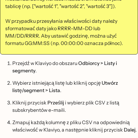
tablicę (np. ["wartość 1", "wartość 2", "wartość 3"]).
W przypadku przesyłania właściwości daty należy
sformatować daty jako RRRR-MM-DD lub
MM/DD/RRRR. Aby ustawić godzinę, można użyć
formatu GG:MM:SS (np. 00:00:00 oznacza północ).
Przejdź w Klaviyo do obszaru
Odbiorcy > Listy i
segmenty
.
Wybierz istniejącą listę lub kliknij opcję
Utwórz
listę/segment > Lista
.
Kliknij przycisk
Prześlij
i wybierz plik CSV z listą
subskrybentów e-maili.
Zmapuj każdą kolumnę z pliku CSV na odpowiednią
właściwość w Klaviyo, a następnie kliknij przycisk
Dalej
.