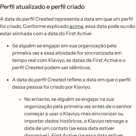
Perfil atualizado e perfil criado
A data do
perfil Created
representa a data em que um perfil
foi criado. Conforme explicado
acima
, essa data pode ou não
estar alinhada com a data do
First Active
:
Se alguém se engajar em sua organização pela
primeira vez e essa atividade for sincronizada em
tempo real com Klaviyo, as datas de
First Active
e
o
perfil Created
podem ser idênticos.
A data do
perfil Created
reflete a data em que o perfil
dessa pessoa foi criado por Klaviyo.
No entanto, se alguém se engajar na sua
organização pela primeira vez antes de o senhor
começar a usar o Klaviyo, mas sincronizar ou
importar dados históricos, o Klaviyo retroage a
data de um contato (se essa data estiver
disponível).
First Active
(se essa data estiver