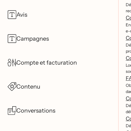
De
rec
Avis
Co
En 
e-m
Co
Campagnes
Dé
pr
C
Compte et facturation
Lo
so
FA
Ob
Contenu
dan
Co
De
Conversations
dé
Co
De