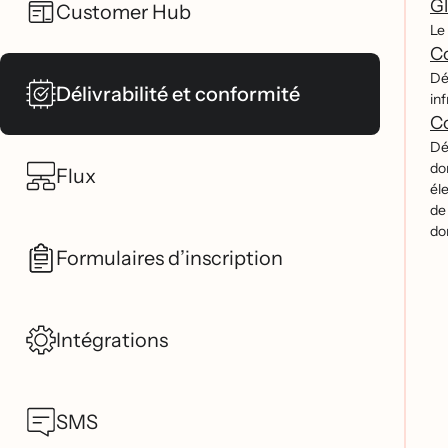
Gl
Customer Hub
Le 
Co
Dé
Délivrabilité et conformité
inf
Co
De
do
Flux
él
de
do
Formulaires d’inscription
Intégrations
SMS