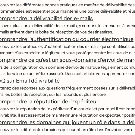
́couvrez les différentes bonnes pratiques en matière de délivrabilité d
ommandées est essentiel pour maintenir une bonne délivrabilité et réussi
mprendre la délivrabilité des e-mails
savoir plus sur la délivrabilité des e-mails, y compris les mesures à pren
ails arrivent dans la boîte de réception de vos destinataires.
mprendre l'authentification du courrier électronique
couvrez les protocoles d'authentification des e-mails qui sont utilisés pour
ovenant d'un expéditeur légitime et vous protéger contre les abus de e-
omprendre ce qu'est un sous-domaine d'envoi de ma
rs de la configuration d'un domaine d'envoi de marque (également connu 
us-domaine ou un préfixe associé. Dans cet article, vous apprendrez co
Q sur Email délivrabilité
tenez des réponses aux questions fréquemment posées sur la délivrabili
s les boîtes de réception, sur les rebonds et plus encore.
mprendre la réputation de l'expéditeur
́couvrez la réputation de l'expéditeur d'un courriel et pourquoi il est
livrabilité. Il est essentiel de maintenir une réputation d'expéditeur po
mprendre les domaines qui jouent un rôle dans la déli
́couvrez les différents domaines qui jouent un rôle dans l'envoi de vos 