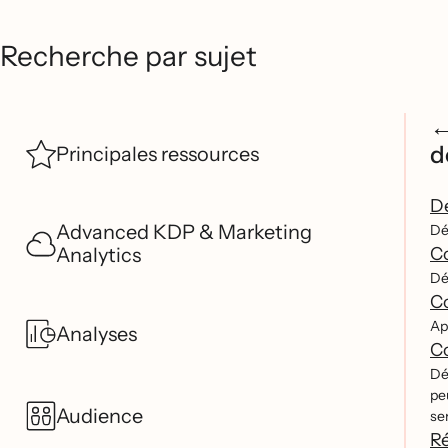
Recherche par sujet
d
Principales ressources
Dé
Advanced KDP & Marketing
Dé
Analytics
Co
Dé
Co
Ap
Analyses
Co
De
pe
Audience
sem
Ré