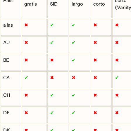
País
corto
gratis
SID
largo
corto
(Vanity
a las
✖
✔
✔
✖
✖
AU
✖
✔
✔
✖
✖
BE
✖
✖
✔
✖
✖
CA
✔
✖
✖
✖
✔
CH
✖
✔
✔
✖
✖
DE
✖
✔
✔
✖
✖
DK
✖
✔
✔
✖
✖