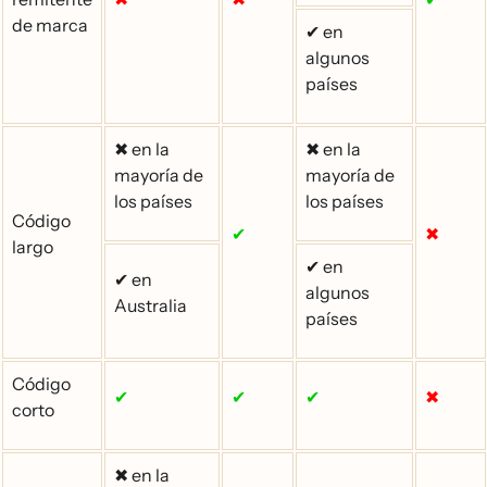
de marca
✔ en
algunos
países
✖ en la
✖ en la
mayoría de
mayoría de
los países
los países
Código
✔
✖
largo
✔ en
✔ en
algunos
Australia
países
Código
✔
✔
✔
✖
corto
✖ en la