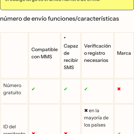
número de envío funciones/características
*
Capaz
Verificación
Compatible
de
o registro
Marca
con MMS
recibir
necesarios
SMS
Número
✔
✔
✔
✖
gratuito
✖ en la
mayoría de
los países
ID del
remitente
✖
✖
✔