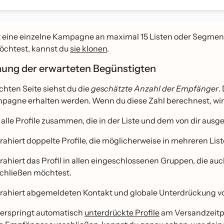
 eine einzelne Kampagne an maximal 15 Listen oder Segm
̈chtest, kannst du
sie klonen
.
ung der erwarteten Begünstigten
chten Seite siehst du die
geschätzte Anzahl der Empfänger
.
pagne erhalten werden. Wenn du diese Zahl berechnest, wird
t alle Profile zusammen, die in der Liste und dem von dir au
rahiert doppelte Profile, die möglicherweise in mehreren Li
rahiert das Profil in allen eingeschlossenen Gruppen, die a
chließen möchtest.
rahiert abgemeldeten Kontakt und globale Unterdrückung vo
̈berspringt automatisch
unterdrückte Profile
am Versandzeitpu