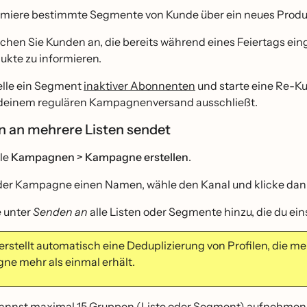
rmiere bestimmte Segmente von Kunde über ein neues Produk
chen Sie Kunden an, die bereits während eines Feiertags einge
ukte zu informieren.
elle ein Segment
inaktiver Abonnenten
und starte eine Re
deinem regulären Kampagnenversand ausschließt.
 an mehrere Listen sendet
le
Kampagnen > Kampagne erstellen
.
der Kampagne einen Namen, wähle den Kanal und klicke dan
e unter
Senden an
alle Listen oder Segmente hinzu, die du ei
 erstellt automatisch eine Deduplizierung von Profilen, die m
e mehr als einmal erhält.
annst maximal 15 Gruppen (Liste oder Segment) aufnehmen