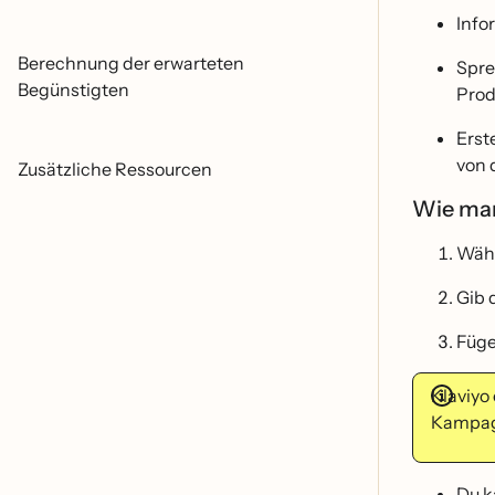
Info
Berechnung der erwarteten
Spre
Begünstigten
Prod
Erst
von 
Zusätzliche Ressourcen
Wie man
Wäh
Gib 
Füg
Klaviyo
Kampagn
Du k