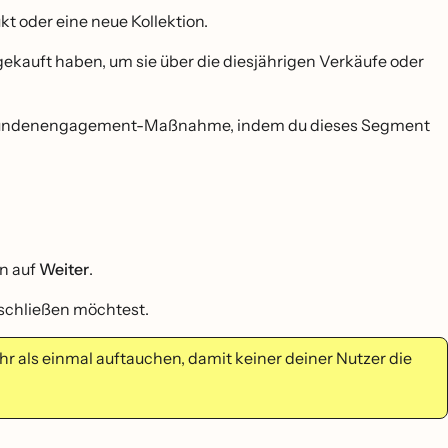
t oder eine neue Kollektion.
kauft haben, um sie über die diesjährigen Verkäufe oder
-Kundenengagement-Maßnahme, indem du dieses Segment
n auf
Weiter
.
nschließen möchtest.
ehr als einmal auftauchen, damit keiner deiner Nutzer die
.