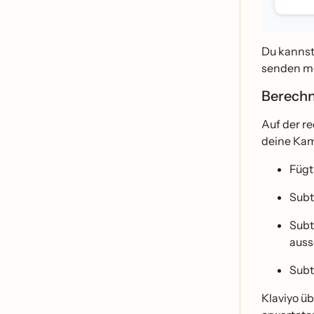
Du kannst
senden mo
Berechn
Auf der re
deine Kam
Füg
Subt
Subt
auss
Subt
Klaviyo u