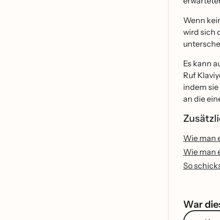
erwartete
Wenn keine
wird sich
untersche
Es kann au
Ruf Klaviy
indem sie 
an die ei
Zusätz
Wie man e
Wie man e
So schicks
War dies