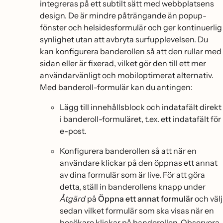
integreras på ett subtilt sätt med webbplatsens
design. De är mindre påträngande än popup-
fönster och helsidesformulär och ger kontinuerlig
synlighet utan att avbryta surfupplevelsen. Du
kan konfigurera banderollen så att den rullar med
sidan eller är fixerad, vilket gör den till ett mer
användarvänligt och mobiloptimerat alternativ.
Med banderoll-formulär kan du antingen:
Lägg till innehållsblock och indatafält direkt
i banderoll-formuläret, t.ex. ett indatafält för
e-post.
Konfigurera banderollen så att när en
användare klickar på den öppnas ett annat
av dina formulär som är live. För att göra
detta, ställ in banderollens knapp under
Åtgärd
på
Öppna ett annat formulär
och välj
sedan vilket formulär som ska visas när en
besökare klickar på banderollen. Observera