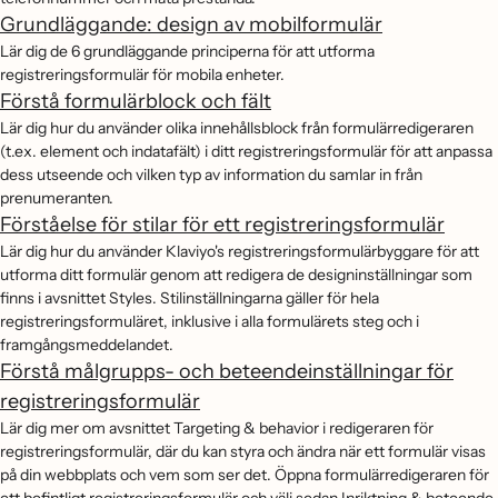
Grundläggande: design av mobilformulär
Lär dig de 6 grundläggande principerna för att utforma
registreringsformulär för mobila enheter.
Förstå formulärblock och fält
Lär dig hur du använder olika innehållsblock från formulärredigeraren
(t.ex. element och indatafält) i ditt registreringsformulär för att anpassa
dess utseende och vilken typ av information du samlar in från
prenumeranten.
Förståelse för stilar för ett registreringsformulär
Lär dig hur du använder Klaviyo's registreringsformulärbyggare för att
utforma ditt formulär genom att redigera de designinställningar som
finns i avsnittet Styles. Stilinställningarna gäller för hela
registreringsformuläret, inklusive i alla formulärets steg och i
framgångsmeddelandet.
Förstå målgrupps- och beteendeinställningar för
registreringsformulär
Lär dig mer om avsnittet Targeting & behavior i redigeraren för
registreringsformulär, där du kan styra och ändra när ett formulär visas
på din webbplats och vem som ser det. Öppna formulärredigeraren för