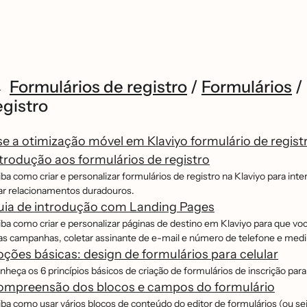
Formulários de registro
/
Formulários
/
egistro
e a otimização móvel em Klaviyo formulário de regist
trodução aos formulários de registro
iba como criar e personalizar formulários de registro na Klaviyo para in
iar relacionamentos duradouros.
uia de introdução com Landing Pages
iba como criar e personalizar páginas de destino em Klaviyo para que v
as campanhas, coletar assinante de e-mail e número de telefone e med
ções básicas: design de formulários para celular
heça os 6 princípios básicos de criação de formulários de inscrição par
ompreensão dos blocos e campos do formulário
iba como usar vários blocos de conteúdo do editor de formulários (ou 