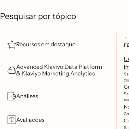
Pesquisar por tópico
r
Recursos em destaque
Us
Advanced Klaviyo Data Platform
In
& Klaviyo Marketing Analytics
Sa
cr
G
Sa
Análises
su
No
Con
Avaliações
C
Sa