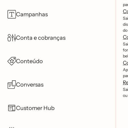
pa
Co
Campanhas
Sai
dis
do
C
Conta e cobranças
Sai
for
be
Conteúdo
Co
Ap
pa
Re
Conversas
Sai
ou
Customer Hub