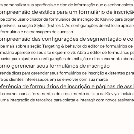
ra personalizar sua aparência e o tipo de informação que o senhor coleta
mpreensão de estilos para um formulário de inscriçã
ba como usar o criador de formulários de inscrição do Klaviyo para proje
poníveis na seção Styles (Estilos ). As configurações de estilo se aplic
 formulário e na mensagem de sucesso.
ompreensão das configurações de segmentação e com
ba mais sobre a seção Targeting & behavior do editor de formulários de i
mulário aparece no seu site e quem o vê. Abra o editor de formulários p
havior para ajustar as configurações de exibição e direcionamento abor
mo gerenciar seus formulários de inscrição
renda dicas para gerenciar seus formulários de inscrição existentes par
ra os clientes interessados em se envolver com sua marca.
ferência de formulários de inscrição e páginas de ass
ba como usar as ferramentas de crescimento de lista da Klaviyo, incluindo va
 uma integração de terceiros para coletar e interagir com novos assinant