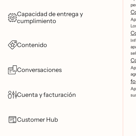
pe
Co
Capacidad de entrega y
Apr
cumplimiento
Lo
Co
In
Contenido
apa
sel
Có
Ap
Conversaciones
ag
fo
Apr
Cuenta y facturación
su
Customer Hub