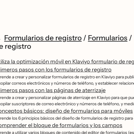
Formularios de registro
/
Formularios
/
e registro
iliza la optimización móvil en Klaviyo formulario de reg
imeros pasos con los formularios de registro
rende a crear y personalizar formularios de registro en Klaviyo para publi
copilar correos electrónicos y números de teléfono, y establecer relacio
imeros pasos con las páginas de aterrizaje
rende a crear y personalizar páginas de aterrizaje en Klaviyo para que p
copilar suscriptores de correo electrónico y números de teléfono, y medi
nceptos básicos: diseño de formularios para móviles
ende los 6 principios básicos del diseño de formularios de registro para 
mprender el bloque de formularios y los campos
rende a utilizar varios bloques de contenido del editor de formularios (e