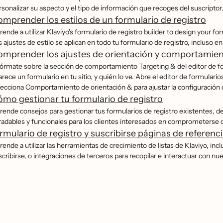
rsonalizar su aspecto y el tipo de información que recoges del suscriptor
mprender los estilos de un formulario de registro
ende a utilizar Klaviyo's formulario de registro builder to design your for
s ajustes de estilo se aplican en todo tu formulario de registro, incluso e
mprender los ajustes de orientación y comportamient
fórmate sobre la sección de comportamiento Targeting & del editor de f
rece un formulario en tu sitio, y quién lo ve. Abre el editor de formulario
ecciona Comportamiento de orientación & para ajustar la configuración de
mo gestionar tu formulario de registro
rende consejos para gestionar tus formularios de registro existentes,
radables y funcionales para los clientes interesados en comprometerse 
rmulario de registro y suscribirse páginas de referenc
ende a utilizar las herramientas de crecimiento de listas de Klaviyo, inclu
scribirse, o integraciones de terceros para recopilar e interactuar con nu