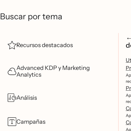
Buscar por tema
d
Recursos destacados
Ut
Advanced KDP y Marketing
Pr
Analytics
Ap
re
Pr
Ap
Análisis
re
Co
Apr
Campañas
Co
Ap