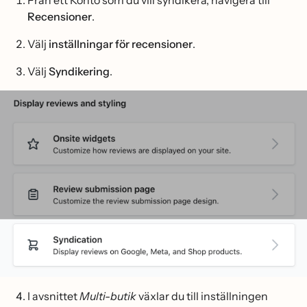
Från ett Konto som du vill syndikera, navigera till
Recensioner
.
Välj
inställningar för recensioner
.
Välj
Syndikering
.
I avsnittet
Multi-butik
växlar du till inställningen