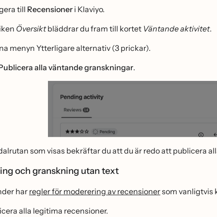
era till
Recensioner
i Klaviyo.
liken
Översikt
bläddrar du fram till kortet
Väntande aktivitet
.
na menyn Ytterligare alternativ (3 prickar).
Publicera alla väntande granskningar
.
dalrutan som visas bekräftar du att du är redo att publicera a
ng och granskning utan text
nder har
regler för moderering av recensioner
som vanligtvis k
icera alla legitima recensioner.