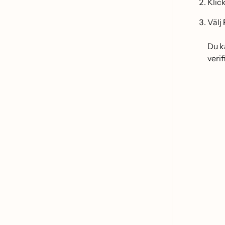
Klic
Välj
Du k
verif