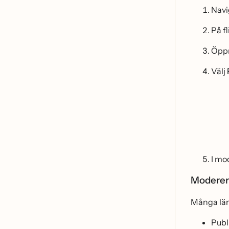
Navig
På f
Öpp
Välj
I mo
Modereri
Många lä
Publ