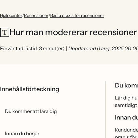
Hjälpcenter
/
Recensioner
/
Bästa praxis för recensioner
Hur man modererar recensioner 
Förväntad lästid: 3 minut(er)
|
Uppdaterad 6 aug. 2025 00:0
Du komm
Innehållsförteckning
Lär dig h
samtidigt 
Du kommer att lära dig
Innan du
Kundunders
Innan du börjar
praxis
för