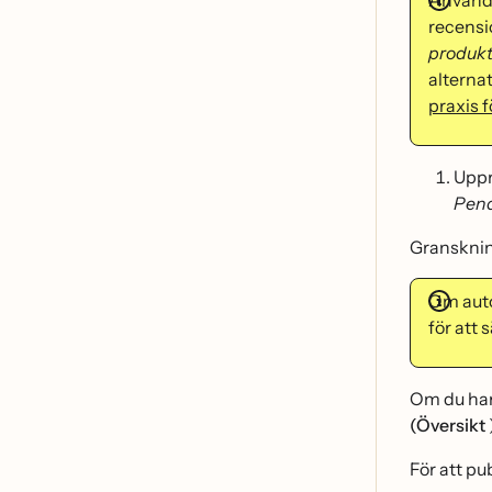
Använd 
recensio
produkte
alternat
praxis f
Uppr
Pen
Gransknin
Om auto
för att
Om du har 
(Översikt
För att p