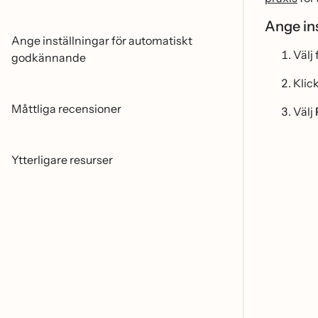
Ange ins
Ange inställningar för automatiskt
Välj
godkännande
Klic
Måttliga recensioner
Välj
Ytterligare resurser