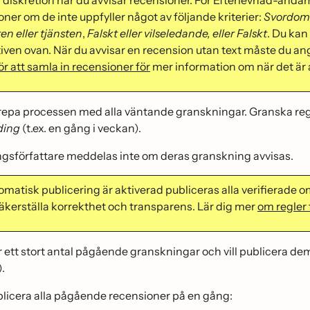
diskretion när du avvisar recensioner. För Efterlevnad-ända
ner om de inte uppfyller något av följande kriterier:
Svordoma
n eller tjänsten
,
Falskt eller vilseledande, eller
Falskt
. Du kan 
iven ovan. När du avvisar en recension utan text måste du ange
ör att samla in recensioner för
mer information om när det är
epa processen med alla väntande granskningar. Granska rege
ding
(t.ex. en gång i veckan).
gsförfattare meddelas inte om deras granskning avvisas.
matisk publicering är aktiverad publiceras alla verifierad
 säkerställa korrekthet och transparens. Lär dig mer
om regler 
ett stort antal pågående granskningar och vill publicera dem a
).
ublicera alla pågående recensioner på en gång: