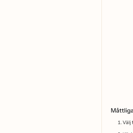
Måttli
Välj