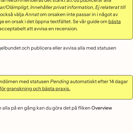
mål rekommenderas det starkt att du publicerar alla
r/Olämpligt
,
Innehåller privat information
,
Ej relaterat till
också välja
Annat
om orsaken inte passar in i något av
 en orsak i det öppna textfältet. Se vår guide om
bästa
 acceptabelt att avvisa en recension.
lbundet och publicera eller avvisa alla med statusen
e omdömen med statusen
Pending
automatiskt efter 14 dagar
för granskning och bästa praxis.
lla på en gång kan du göra det på fliken
Overview