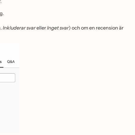
.
g.
s.
Inkluderar svar
eller
Inget svar
) och om en recension är