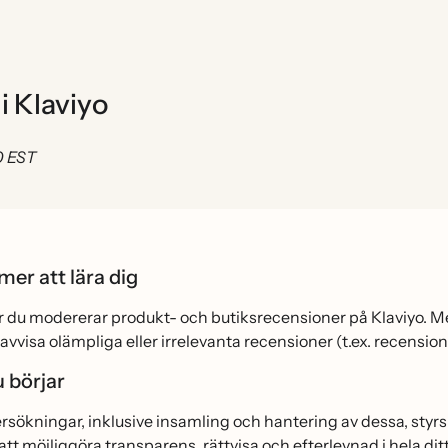
i Klaviyo
0 EST
er att lära dig
ur du modererar produkt- och butiksrecensioner på Klaviyo. 
avvisa olämpliga eller irrelevanta recensioner (t.ex. recension
 börjar
ökningar, inklusive insamling och hantering av dessa, styrs
 att möjliggöra transparens, rättvisa och efterlevnad i hela 