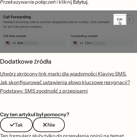
Przekazywanie połączeń
i kliknij
Edytuj
.
Dodatkowe źródła
Utwórz skrócony link marki dla wiadomości Klaviyo SMS.
Jak skonfigurować ustawienia słowo kluczowe rezygnacji?
Podstawy: SMS zgodność z przepisami
Czy ten artykuł był pomocny?
Tak
Nie
Ten formularz służy tylko do przesyłania opinii na temat