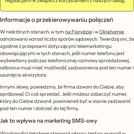
regulacjami w związku z korzystaniem z naszych usług.
Informacje o przekierowywaniu połączeń
W niektórych stanach, w tym
na Florydzie
i w
Oklahomie
,
odnotowano wzrost liczby sporów sądowych. Twierdzą oni, że
zgodnie z przepisami dotyczącymi telemarketingu
obowiązującymi w tych stanach, jeśli numer telefonu jest
wyświetlany podczas telefonicznej rozmowy sprzedażowej,
odbiorca musi mieć możliwość zadzwonienia pod ten numer i
usunięcia akwizytora.
Innymi słowy, powiedzmy, że firma dzwoni do Ciebie, aby
spróbować Ci coś sprzedać. Jeśli możesz zobaczyć numer,
który do Ciebie dzwonił, powinieneś być w stanie zadzwonić
pod ten numer i dotrzeć do tej firmy.
Jak to wpływa na marketing SMS-owy
Wiadomości tekstowe stanowią własny zestaw wyzwań w