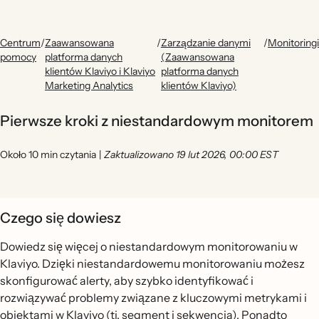
Centrum
/
Zaawansowana
/
Zarządzanie danymi
/
Monitoringi
pomocy
platforma danych
(Zaawansowana
klientów Klaviyo i Klaviyo
platforma danych
Marketing Analytics
klientów Klaviyo)
Pierwsze kroki z niestandardowym monitorem
Około 10 min czytania
|
Zaktualizowano 19 lut 2026, 00:00 EST
Czego się dowiesz
Dowiedz się więcej o niestandardowym monitorowaniu w
Klaviyo. Dzięki niestandardowemu monitorowaniu możesz
skonfigurować alerty, aby szybko identyfikować i
rozwiązywać problemy związane z kluczowymi metrykami i
obiektami w Klaviyo (tj. segment i sekwencja). Ponadto