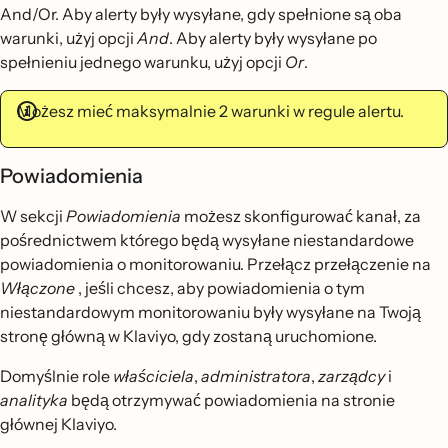
And/Or. Aby alerty były wysyłane, gdy spełnione są oba
warunki, użyj opcji
And
. Aby alerty były wysyłane po
spełnieniu jednego warunku, użyj opcji
Or
.
Możesz mieć maksymalnie 2 warunki w regule alertu.
Powiadomienia
W sekcji
Powiadomienia
możesz skonfigurować kanał, za
pośrednictwem którego będą wysyłane niestandardowe
powiadomienia o monitorowaniu. Przełącz przełączenie na
Włączone
, jeśli chcesz, aby powiadomienia o tym
niestandardowym monitorowaniu były wysyłane na Twoją
stronę główną w Klaviyo, gdy zostaną uruchomione.
Domyślnie role
właściciela
,
administratora
,
zarządcy
i
analityka
będą otrzymywać powiadomienia na stronie
głównej Klaviyo.