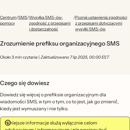
Centrum
/
SMS
/
Wysyłka SMS-ów:
/
Poznaj ustawienia zgodności
pomocy
zgodność z przepisami
z przepisami dotyczącymi
i dostarczalność
wysyłki SMS-ów
Zrozumienie prefiksu organizacyjnego SMS
Około 3 min czytania
|
Zaktualizowano 7 lip 2025, 00:00 EST
Czego się dowiesz
Dowiedz się więcej o prefiksie organizacyjnym dla
wiadomości SMS, w tym o tym, co to jest, jak go zmienić,
kiedy jest wymuszany i nie tylko.
Niniejsze informacje służą wyłącznie celom
edukacyjnym i informacyjnym i
nie
powinny być