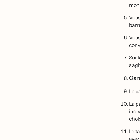
monta
Vous
barr
Vous
conv
Sur l
s'ag
Car
La c
La p
indiv
chois
Le t
avez