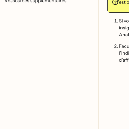
Ressources supplémentaires
Il n'est
Si v
insi
Anal
Facul
l'ind
d'aff