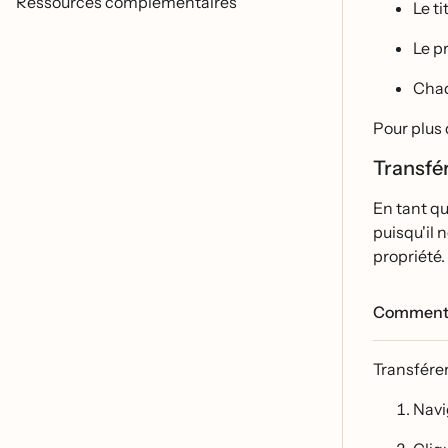
Ressources complémentaires
Le ti
Le pr
Chaq
Pour plus d
Transfé
En tant qu
puisqu'il n
propriété.
Comment aj
Transférer
Navi