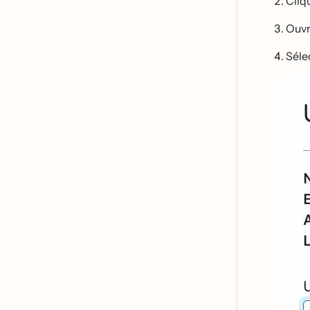
Cliqu
Ouvr
Sél