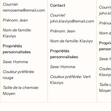
Courriel
:
Contact
Courri
removeme@email.com
john.
Courriel
:
Prénom
: Jean
john.klaviyo@email.com
Prén
Nom de famille
:
Prénom
: Jean
Nom de
Klaviyo
Nom de famille
: Klaviyo
Proprie
Propriétés
person
Propriétés
personnalisées
personnalisées
Sexe
:
Sexe
: Homme
Sexe
: Homme
Couleur
Couleur préférée
:
Klaviy
Couleur préférée
: Vert
rouge
Klaviyo
Taille
Taille de la chemise
:
Moye
Moyen