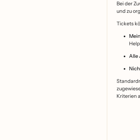
Bei der Zu
und zu org
Tickets k
Mein
Help
Alle
Nich
Standardma
zugewiese
Kriterien 