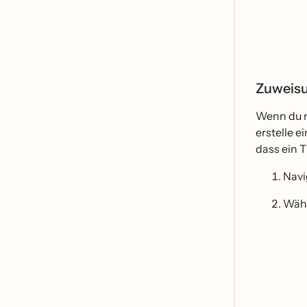
Zuweisu
Wenn du n
erstelle 
dass ein 
Navi
Wäh