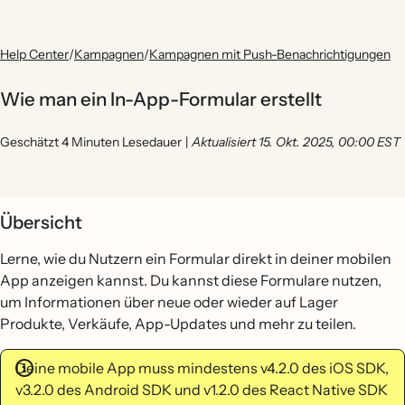
Help Center
/
Kampagnen
/
Kampagnen mit Push-Benachrichtigungen
Wie man ein In-App-Formular erstellt
Geschätzt 4 Minuten Lesedauer
|
Aktualisiert 15. Okt. 2025, 00:00 EST
Übersicht
Lerne, wie du Nutzern ein Formular direkt in deiner mobilen
App anzeigen kannst. Du kannst diese Formulare nutzen,
um Informationen über neue oder wieder auf Lager
Produkte, Verkäufe, App-Updates und mehr zu teilen.
Deine mobile App muss mindestens v4.2.0 des iOS SDK,
v3.2.0 des Android SDK und v1.2.0 des React Native SDK