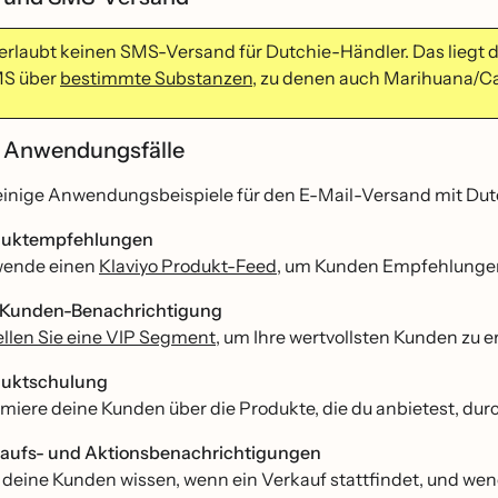
 erlaubt keinen SMS-Versand für Dutchie-Händler. Das lieg
S über
bestimmte Substanzen
, zu denen auch Marihuana/Can
 Anwendungsfälle
 einige Anwendungsbeispiele für den E-Mail-Versand mit Du
duktempfehlungen
wende einen
Klaviyo Produkt-Feed
, um Kunden Empfehlungen 
Kunden-Benachrichtigung
ellen Sie eine VIP Segment
, um Ihre wertvollsten Kunden zu e
duktschulung
rmiere deine Kunden über die Produkte, die du anbietest, du
aufs- und Aktionsbenachrichtigungen
 deine Kunden wissen, wenn ein Verkauf stattfindet, und we