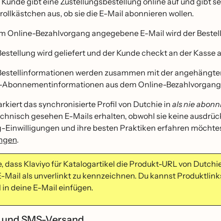
 Kunde gibt eine Zustellungsbestellung online auf und gibt se
rollkästchen aus, ob sie die E-Mail abonnieren wollen.
im Online-Bezahlvorgang angegebene E-Mail wird der Bestell
Bestellung wird geliefert und der Kunde checkt an der Kasse a
Bestellinformationen werden zusammen mit der angehängten 
-Abonnementinformationen aus dem Online-Bezahlvorgang we
rkiert das synchronisierte Profil von Dutchie in
als nie abonn
echnisch gesehen E-Mails erhalten, obwohl sie keine ausdr
-Einwilligungen und ihre besten Praktiken erfahren möchtest
ungen
.
, dass Klaviyo für Katalogartikel die Produkt-URL von Dutchi
E-Mail als unverlinkt zu kennzeichnen. Du kannst Produktlink
 in deine E-Mail einfügen.
e und SMS-Versand