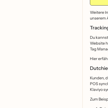
Weitere I
unserem A
Tracking
Du kannst 
Website hi
Tag Manage
Hier erfäh
Dutchie
Kunden, d
POS synchr
Klaviyo sy
Zum Beispi