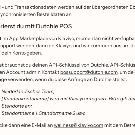
il- und Transaktionsdaten werden auf der übergeordneten Eb
synchronisierten Bestelldaten an.
grierst du mit Dutchie POS
st im App Marketplace von Klaviyo, momentan nicht verfügbar
upport wenden, dann an Klaviyo, und wir kümmern uns um die
f dein Konto geben.
st brauchst du deinen API-Schlüssel von Dutchie. API-Schlüs
en Account admin Kontakt
possupport@dutchie.com
, um de
age verwenden, wenn du diese Anfrage an Dutchie stellst:
Niederländisches Team,
[Kundenkontoname] wird mit Klaviyo integriert. Bitte gib den
Standorte an:
Standortname 1, Standortname 2 usw.
cke dann eine E-Mail an
wellness@klaviyo.com
mit dem Betr