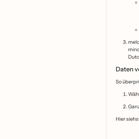
meld
mind
Dutc
Daten v
So überpr
Wäh
Ganz
Hier siehs