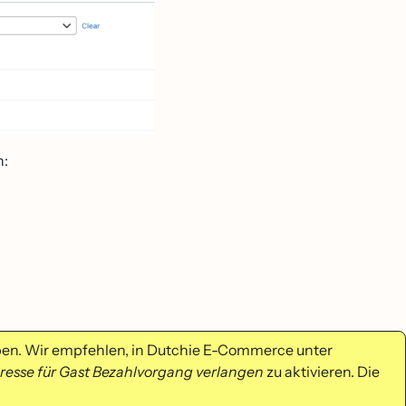
n:
haben. Wir empfehlen, in Dutchie E-Commerce unter
dresse für Gast Bezahlvorgang verlangen
zu aktivieren. Die