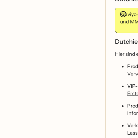
Klaviyo
und MM
Dutchie
Hier sind
Pro
Ver
VIP-
Erst
Pro
Info
Verk
Lass