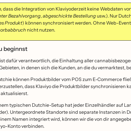
, dass die Integration von Klaviyoderzeit keine Webdaten von
eter Bezahlvorgang
,
abgeschickte Bestellung
usw.). Nur Dutc
es
Produkt
) können synchronisiert werden. Ohne Web-Event
orbabbruch
nicht nutzen.
u beginnst
ist dafür verantwortlich, die Einhaltung aller cannabisbezoge
Gebieten, in denen sich die Kunden, an die du vermarktest, be
utchie können Produktbilder vom POS zum E-Commerce flie
erzustellen, dass Klaviyo die Produktbilder synchronisieren ka
aktualisierst.
inem typischen Dutchie-Setup hat jeder Einzelhändler auf 
der). Untergeordnete Standorte sind separate Instanzen in Du
einem Namen integriert wird, können wir die von dir angege
iyo-Konto verbinden.