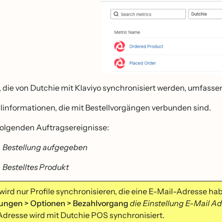
 die von Dutchie mit Klaviyo synchronisiert werden, umfasse
ilinformationen, die mit Bestellvorgängen verbunden sind.
folgenden Auftragsereignisse:
Bestellung aufgegeben
Bestelltes Produkt
 wird nur Profile synchronisieren, die eine E-Mail-Adresse 
lungen > Optionen > Bezahlvorgang
die Einstellung E-Mail A
Adresse wird mit Dutchie POS synchronisiert.