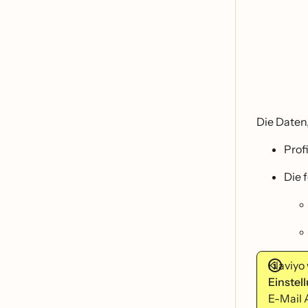
Die Daten,
Prof
Die 
Klaviyo
Einstel
E-Mail 