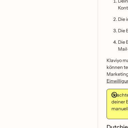
Dein
Kont
Die 
Die 
Die 
Mail
Klaviyo ma
können t
Marketing
Einwillig
Beachte
deiner 
manuell
Dutchi