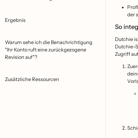
Prof
der 
Ergebnis
So inte
Dutchie i
Warum sehe ich die Benachrichtigung
Dutchie-S
"Ihr Konto ruft eine zurückgezogene
Zugriff au
Revision auf"?
Zuer
dein
Zusätzliche Ressourcen
Vorl
Schi