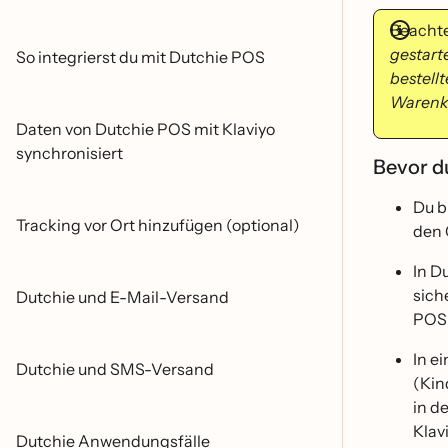
Beachte
gestart
So integrierst du mit Dutchie POS
bestellt
Warenk
Daten von Dutchie POS mit Klaviyo
synchronisiert
Bevor d
Du b
Tracking vor Ort hinzufügen (optional)
den 
In D
sich
Dutchie und E-Mail-Versand
POS 
In e
Dutchie und SMS-Versand
(Kin
in d
Klav
Dutchie Anwendungsfälle