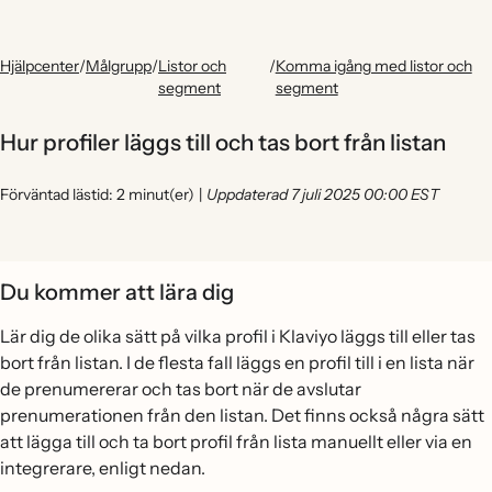
Hjälpcenter
/
Målgrupp
/
Listor och
/
Komma igång med listor och
segment
segment
Hur profiler läggs till och tas bort från listan
Förväntad lästid: 2 minut(er)
|
Uppdaterad 7 juli 2025 00:00 EST
Du kommer att lära dig
Lär dig de olika sätt på vilka profil i Klaviyo läggs till eller tas
bort från listan. I de flesta fall läggs en profil till i en lista när
de prenumererar och tas bort när de avslutar
prenumerationen från den listan. Det finns också några sätt
att lägga till och ta bort profil från lista manuellt eller via en
integrerare, enligt nedan.