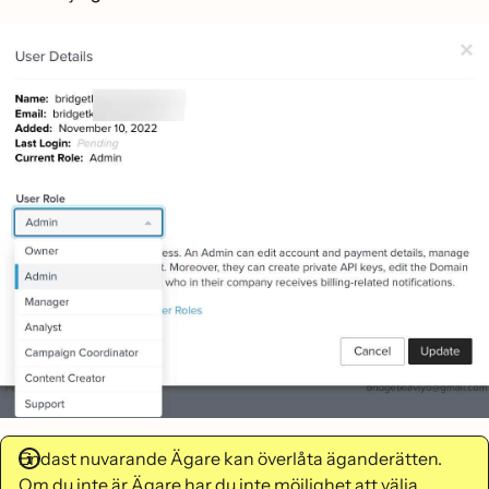
Endast nuvarande Ägare kan överlåta äganderätten.
Om du inte är Ägare har du inte möjlighet att välja