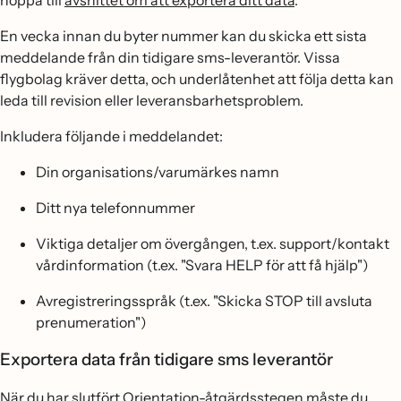
hoppa till
avsnittet om att exportera ditt data
.
En vecka innan du byter nummer kan du skicka ett sista
meddelande från din tidigare sms-leverantör. Vissa
flygbolag kräver detta, och underlåtenhet att följa detta kan
leda till revision eller leveransbarhetsproblem.
Inkludera följande i meddelandet:
Din organisations/varumärkes namn
Ditt nya telefonnummer
Viktiga detaljer om övergången, t.ex. support/kontakt
vårdinformation (t.ex. "Svara HELP för att få hjälp")
Avregistreringsspråk (t.ex. "Skicka STOP till avsluta
prenumeration")
Exportera data från tidigare sms leverantör
När du har slutfört Orientation-åtgärdsstegen måste du