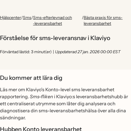
Hjälpcenter
/
Sms
/
Sms-efterlevnad och
/
Bästa praxis för sms-
‑leveransbarhet
leveransbarhet
Förståelse för sms-leveransnav i Klaviyo
Förväntad lästid: 3 minut(er)
|
Uppdaterad 27 jan. 2026 00:00 EST
Du kommer att lära dig
Läs mer om Klaviyo's Konto-level sms leveransbarhet
rapportering.
Sms-fliken
i Klaviyo:s leveransbarhetshubb är
ett centraliserat utrymme som låter dig analysera och
diagnostisera din sms-leveransbarhetshälsa över alla dina
sändningar.
Hubben Konto leveransbarhet