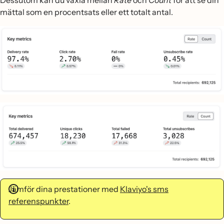
Dessutom kan du växla mellan
Rate
och
Count
för att se din
mättal som en procentsats eller ett totalt antal.
Jämför dina prestationer med
Klaviyo's sms
referenspunkter
.