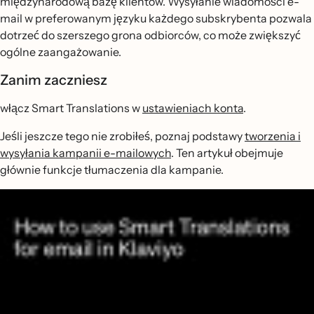
międzynarodową bazę klientów. Wysyłanie wiadomości e-
mail w preferowanym języku każdego subskrybenta pozwala
dotrzeć do szerszego grona odbiorców, co może zwiększyć
ogólne zaangażowanie.
Zanim zaczniesz
włącz Smart Translations w
ustawieniach konta
.
Jeśli jeszcze tego nie zrobiłeś, poznaj podstawy
tworzenia i
wysyłania kampanii e-mailowych
. Ten artykuł obejmuje
głównie funkcje tłumaczenia dla kampanie.