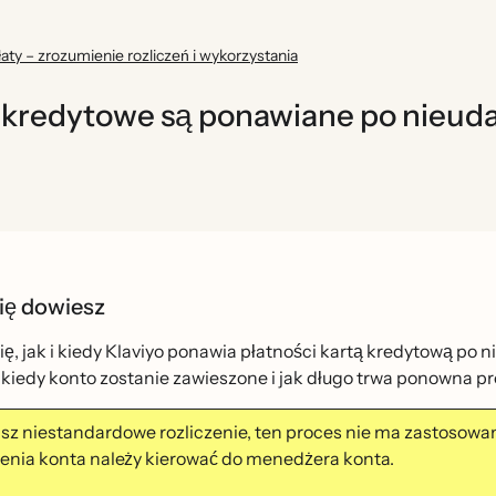
płaty – zrozumienie rozliczeń i wykorzystania
y kredytowe są ponawiane po nieuda
ię dowiesz
ę, jak i kiedy Klaviyo ponawia płatności kartą kredytową po 
, kiedy konto zostanie zawieszone i jak długo trwa ponowna pro
masz niestandardowe rozliczenie, ten proces nie ma zastosowan
enia konta należy kierować do menedżera konta.