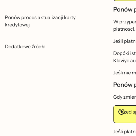
Ponów 
Ponów proces aktualizacji karty
W przypad
kredytowej
płatności.
Jeśli pła
Dodatkowe źródła
Dopóki is
Klaviyo a
Jeśli nie
Ponów 
Gdy zmieni
Przed s
Jeśli pła