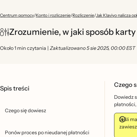
Centrum pomocy
/
Konto i rozliczenie
/
Rozliczenie
/
Jak Klaviyo nalicza o
Zrozumienie, w jaki sposób kart
Około 1 min czytania
|
Zaktualizowano 5 sie 2025, 00:00 EST
Czego s
Spis treści
Dowiedz si
płatności
Czego się dowiesz
Jeśli 
zawiesz
Ponów proces po nieudanej płatności