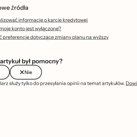
we źródła
lizować informacje o karcie kredytowej
moje konto jest wyłączone?
́ preferencje dotyczące zmiany planu na wyższy
 artykuł był pomocny?
Nie
arz służy tylko do przesyłania opinii na temat artykułów.
Dowi