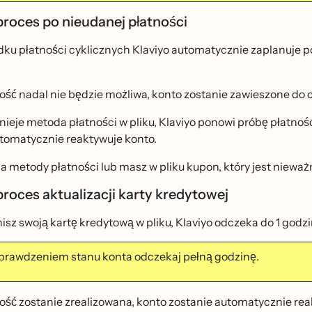
proces po nieudanej płatności
ku płatności cyklicznych Klaviyo automatycznie zaplanuje po
tność nadal nie będzie możliwa, konto zostanie zawieszone do
tnieje metoda płatności w pliku, Klaviyo ponowi próbę płatno
utomatycznie reaktywuje konto.
 ma metody płatności lub masz w pliku kupon, który jest nieważ
proces aktualizacji karty kredytowej
sz swoją kartę kredytową w pliku, Klaviyo odczeka do 1 godz
prawdzeniem stanu konta odczekaj pełną godzinę.
tność zostanie zrealizowana, konto zostanie automatycznie r