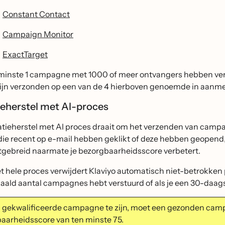
Constant Contact
Campaign Monitor
ExactTarget
minste 1 campagne met 1000 of meer ontvangers hebben ver
zijn verzonden op een van de 4 hierboven genoemde in aanm
ieherstel met AI-proces
atieherstel met AI proces draait om het verzenden van campa
die recent op e-mail hebben geklikt of deze hebben geopend, o
tgebreid naarmate je bezorgbaarheidsscore verbetert.
t hele proces verwijdert Klaviyo automatisch niet-betrokken pr
paald aantal campagnes hebt verstuurd of als je een 30-daa
gekwalificeerde campagne te zijn, moet een gezonden cam
aarheidsscore van ten minste 75.