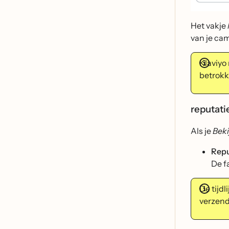
Het vakje
van je ca
Klaviyo
betrokk
reputati
Als je
Bek
Repu
De f
De tijdl
verzend