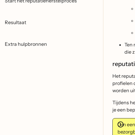
Start het reputatieherstelproces
Resultaat
Extra hulpbronnen
Ten 
die 
reputat
Het reput
profielen 
worden ui
Tijdens he
je een be
Om een 
bezorgb