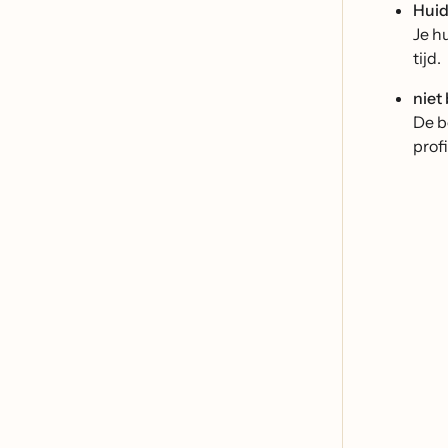
Huid
Je h
tijd.
niet
De b
profi