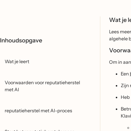
Wat je l
Lees meer 
algehele b
Inhoudsopgave
Voorwaa
Wat je leert
Om in aan
Een
Voorwaarden voor reputatieherstel
Zijn 
met AI
Heb 
Betr
reputatieherstel met AI-proces
Klav