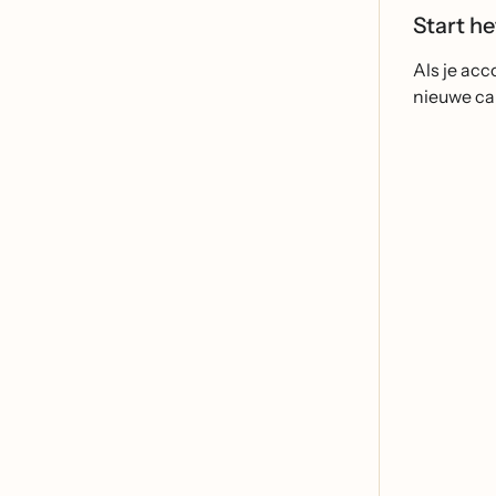
Start h
Als je ac
nieuwe c