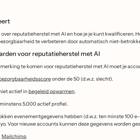
eert
over reputatieherstel met AI en hoe je je kunt kwalificeren. H
ezorgbaarheid te verbeteren door automatisch niet-betrokken 
rden voor reputatieherstel met AI
merking te komen voor reputatieherstel met AI moet je acco
bezorgbaarheidsscore
onder de 50 (d.w.z. slecht).
niet actief in
begeleid opwarmen
.
minstens 5.000 actief profiel.
okken evenementgegevens hebben (d.w.z. ten minste 100 e-m
iyo. Voor nieuwe accounts kunnen deze gegevens worden ges
Mailchimp