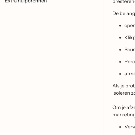
Extra hulpbronnen
presteren
De belang
ope
Klik
Bou
Perc
afme
Als je pr
isoleren z
Om je afze
marketin
Verw