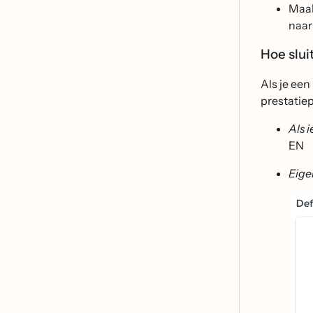
Maak
naar
Hoe slui
Als je een
prestatie
Als i
EN
Eige