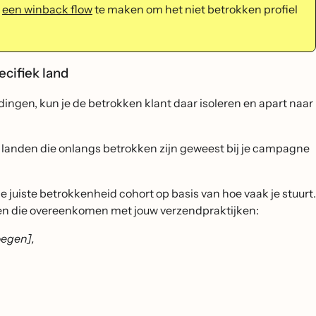
m
een winback flow
te maken om het niet betrokken profiel
ecifiek land
ndingen, kun je de betrokken klant daar isoleren en apart naar
 landen die onlangs betrokken zijn geweest bij je campagne
de juiste betrokkenheid cohort op basis van hoe vaak je stuurt.
en die overeenkomen met jouw verzendpraktijken:
voegen],