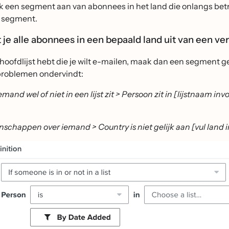
 een segment aan van abonnees in het land die onlangs betr
 segment.
t je alle abonnees in een bepaald land uit van een ve
 hoofdlijst hebt die je wilt e-mailen, maak dan een segment ge
problemen ondervindt:
emand wel of niet in een lijst zit > Persoon zit in [lijstnaam in
nschappen over iemand > Country is niet gelijk aan [vul land i