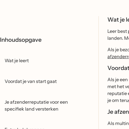
Wat je l
Leer best 
landen. M
Inhoudsopgave
Als je bez
afzenderr
Wat je leert
Voordat 
Als je een
Voordat je van start gaat
met het ve
reputatie
je om ter
Je afzenderreputatie voor een
specifiek land versterken
Je afze
Als multin