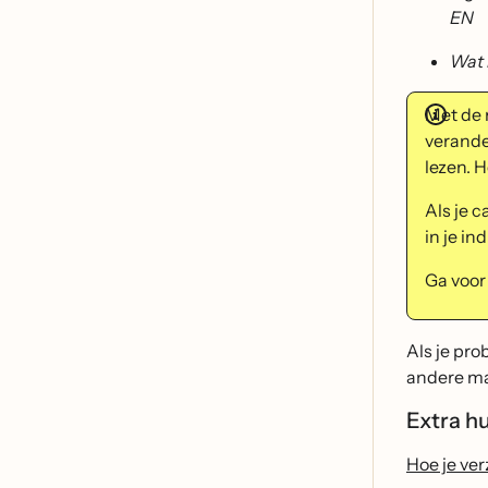
EN
Wat 
Met de 
verande
lezen. 
Als je 
in je in
Ga voor
Als je pro
andere man
Extra h
Hoe je ver