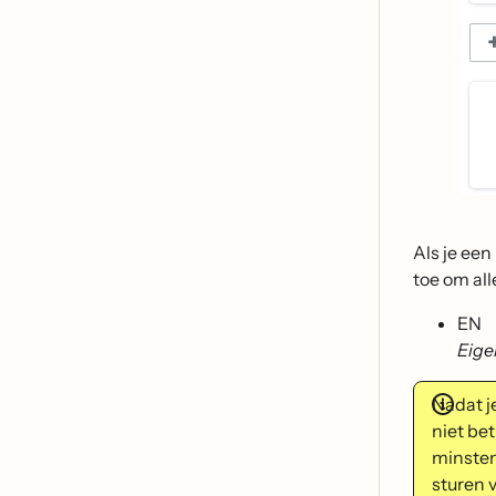
Als je ee
toe om all
EN
Eige
Nadat j
niet be
minsten
sturen 