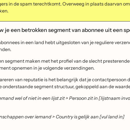
ers in de spam terechtkomt. Overweeg in plaats daarvan o
ken.
 je een betrokken segment van abonnee uit een sp
 abonnees in een land hebt uitgesloten van je reguliere verze
nden.
en segment maken met het profiel van de slecht presterende
gment opnemen in je volgende verzendingen.
pareren van reputatie is het belangrijk dat je contactpersoon 
e onderstaande segment structuur, gekoppeld aan de waard
emand wel of niet in een lijst zit > Persoon zit in [lijstnaam in
nschappen over iemand > Country is gelijk aan [vul land in]