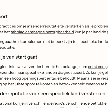
eert
practices om je afzenderreputatie te versterken als je proble
et het
tabblad campagne bezorgbaarheid
kun je per land de
orgbaarheidsproblemen niet beperkt zijn tot specifieke lande
eputatie.
je van start gaat
 gloednieuwe verzender bent, is het belangrijk om
eerst een 
rzenden naar specifieke landen diagnosticeert. Zo kun je gele
 en een hoog openingspercentage behoudt. Maar als je je ver
ug op het juiste spoor te komen en betrokkenheid weer op te 
nderreputatie voor een specifiek land versterken
ational kun je in verschillende regio's verschillende betrok