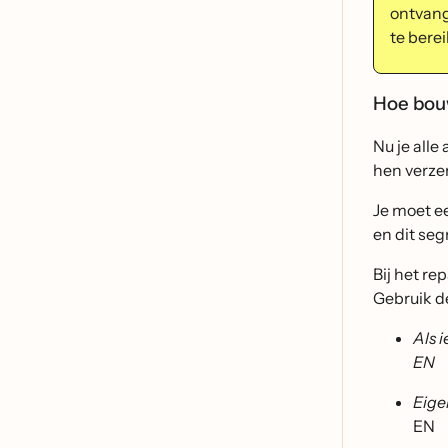
ontvang
te berei
Hoe bouw
Nu je alle
hen verze
Je moet e
en dit se
Bij het re
Gebruik d
Als i
EN
Eige
EN