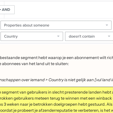
n bestaande segment hebt waarop je een abonnement wilt r
e abonnees van het land uit te sluiten:
nschappen over iemand > Country is niet gelijk aan [vul land i
e segment van gebruikers in slecht presterende landen hebt 
trokken gebruikers meteen terug te winnen met een winback
s 3 weken naar je betrokken doelgroepen hebt gestuurd. Als j
voordat je probeert je afzenderreputatie te verbeteren, is he