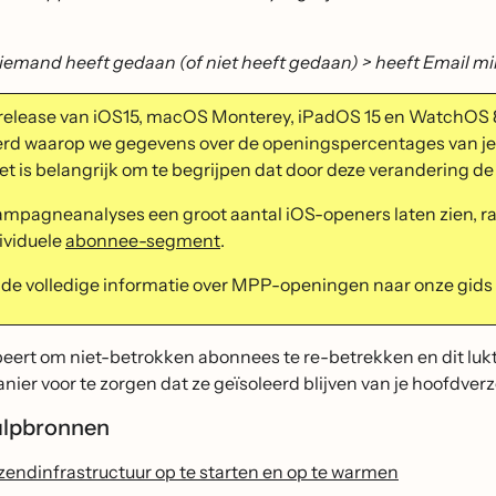
iemand heeft gedaan (of niet heeft gedaan) > heeft Email m
release van iOS15, macOS Monterey, iPadOS 15 en WatchOS 8
rd waarop we gegevens over de openingspercentages van je e
Het is belangrijk om te begrijpen dat door deze verandering d
campagneanalyses een groot aantal iOS-openers laten zien, ra
dividuele
abonnee-segment
.
 de volledige informatie over MPP-openingen naar onze gids
beert om niet-betrokken abonnees te re-betrekken en dit lukt
ier voor te zorgen dat ze geïsoleerd blijven van je hoofdverz
ulpbronnen
zendinfrastructuur op te starten en op te warmen