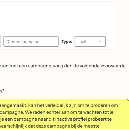
ichten met een campagne, voeg dan de volgende voorwaarde
n]
aangemaakt, kan het verleidelijk zijn om te proberen om
 campagne. We raden echter aan om te wachten tot je
e een campagne naar dit inactive profiel probeert te
t waarschijnlijk dat deze campagne bij de meeste